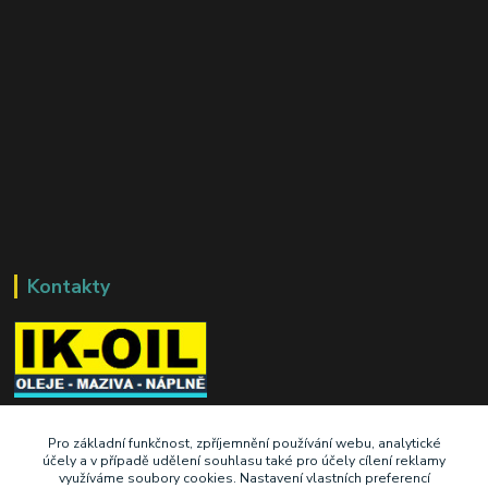
Kontakty
+420 603 345 409
Pro základní funkčnost, zpříjemnění používání webu, analytické
účely a v případě udělení souhlasu také pro účely cílení reklamy
využíváme soubory cookies. Nastavení vlastních preferencí
prodej@ik-oil.cz