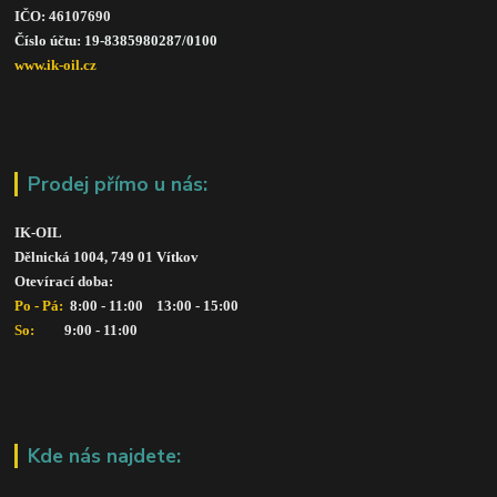
IČO: 46107690
Číslo účtu: 19-8385980287/010
0
www.ik-oil.cz
Prodej přímo u nás:
IK-OIL 
Dělnická 1004, 749 01 Vítkov
Otevírací doba: 
Po - Pá: 
 8:00 - 11:00    13:00 - 15:00
So:   
      9:00 - 11:00
Kde nás najdete: