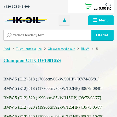
0
ks
+420 603 345 409
za
0,00 Kč
Menu
Hledat
Úvod
Tuky - spreje a jiné
Olejové filtry dle aut
BMW
5
Champion CH COF100165S
BMW 5 (E12) 518 (1766ccm/66kW/90HP) [07/74-05/81]
BMW 5 (E12) 518 i (1776ccm/75kW/102HP) [08/79-08/81]
BMW 5 (E12) 520 (1990ccm/85kW/115HP) [08/72-08/77]
BMW 5 (E12) 520 i (1990ccm/92kW/125HP) [10/75-05/77]
BMW 5 (E12) 520 i (1990ccm/96kW/131HP) [08/72-10/75]