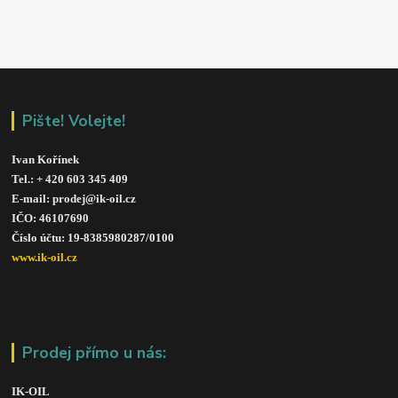
Pište! Volejte!
Ivan Kořínek
Tel.: + 420 603 345 409 
E-mail: prodej@ik-oil.cz
IČO: 46107690
Číslo účtu: 19-8385980287/010
0
www.ik-oil.cz
Prodej přímo u nás:
IK-OIL 