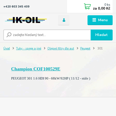
0
ks
+420 603 345 409
za
0,00 Kč
Menu
Hledat
Úvod
Tuky - spreje a jiné
Olejové filtry dle aut
Peugeot
301
Champion COF100529E
PEUGEOT 301 1.6 HDI 90 - 68kW/92HP ( 11/12 - stále )