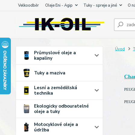
Velkoodběr
Oleje Eni - Agip
Tuky - spreje a jiné
O n
Úvod
T
Průmyslové oleje a
kapaliny
Tuky a maziva
Cha
Lesní a zemědělská
PEUGEO
technika
PEUGEO
Ekologicky odbouratelné
oleje a tuky
Motocyklové oleje a
údržba