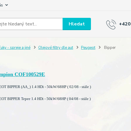
ás
Hledat
+420
uky - spreje a jiné
Olejové filtry dle aut
Peugeot
Bipper
mpion COF100529E
T BIPPER (AA_) 1.4 HDi - 50kW/68HP ( 02/08 - stále )
T BIPPER Tepee 1.4 HDi - 50kW/68HP ( 04/08 - stále )