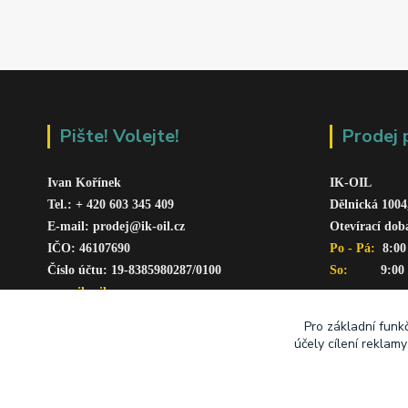
Pište! Volejte!
Prodej 
Ivan Kořínek
IK-OIL 
Tel.: + 420 603 345 409 
Dělnická 1004
E-mail: prodej@ik-oil.cz
Otevírací dob
IČO: 46107690
Po - Pá: 
 8:00
Číslo účtu: 19-8385980287/010
0
So:   
      9:00
www.ik-oil.cz
Pro základní funk
účely cílení reklam