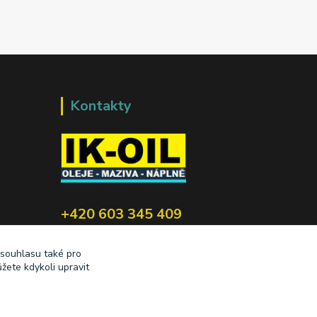
Kontakty
+420 603 345 409
prodej@ik-oil.cz
 souhlasu také pro
žete kdykoli upravit