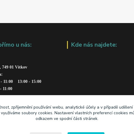
přímo u nás:
Kde nás najdete:
, 749 01 Vítkov
a: 
 - 11:00    13:00 - 15:00
 - 11:00
čnost, zpříjemnění používání webu, analytické účely a v případě udělení
y využíváme soubory cookies. Nastavení vlastních preferencí cookies mů
odkazem ve spodní části stránek.