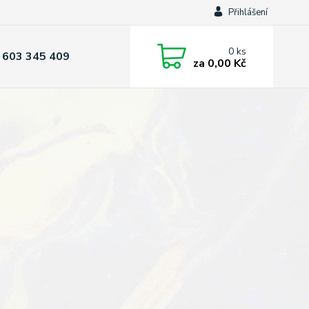
Přihlášení
0
ks
 603 345 409
za
0,00 Kč