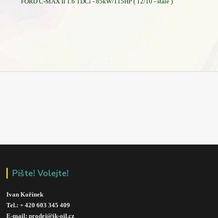
FORD C-MAX II 1.6 TDCi - 85kW/115HP ( 12/10 - stále )
Pište! Volejte!
Ivan Kořínek
Tel.: + 420 603 345 409 
E-mail: prodej@ik-oil.cz