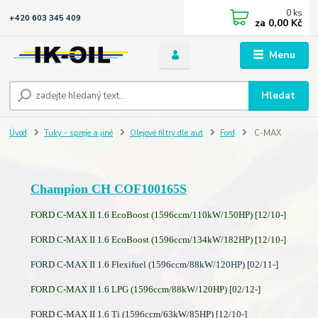
0
ks
+420 603 345 409
za
0,00 Kč
Menu
Hledat
Úvod
Tuky - spreje a jiné
Olejové filtry dle aut
Ford
C-MAX
Champion CH COF100165S
FORD C-MAX II 1.6 EcoBoost (1596ccm/110kW/150HP) [12/10-]
FORD C-MAX II 1.6 EcoBoost (1596ccm/134kW/182HP) [12/10-]
FORD C-MAX II 1.6 Flexifuel (1596ccm/88kW/120HP) [02/11-]
FORD C-MAX II 1.6 LPG (1596ccm/88kW/120HP) [02/12-]
FORD C-MAX II 1.6 Ti (1596ccm/63kW/85HP) [12/10-]