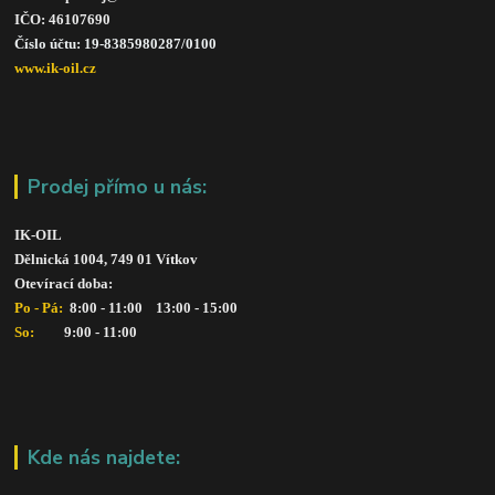
IČO: 46107690
Číslo účtu: 19-8385980287/010
0
www.ik-oil.cz
Prodej přímo u nás:
IK-OIL 
Dělnická 1004, 749 01 Vítkov
Otevírací doba: 
Po - Pá: 
 8:00 - 11:00    13:00 - 15:00
So:   
      9:00 - 11:00
Kde nás najdete: