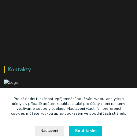
Kontakty
+420 603 345 409
Pro základní funkčnost, zpříjemnění používání webu, analytické
účely a v případě udělení souhlasu také pro účely cílení reklamy
využíváme soubory cookies. Nastavení vlastních preferencí
prodej@ik-oil.cz
cookies můžete kdykoli upravit odkazem ve spodní části stránek.
Souhlasím
Nastavení