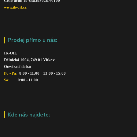
Číslo účtu: 19-8385980287/010
0
www.ik-oil.cz
Prodej přímo u nás:
IK-OIL 
Dělnická 1004, 749 01 Vítkov
Otevírací doba: 
Po - Pá: 
 8:00 - 11:00    13:00 - 15:00
So:   
      9:00 - 11:00
Kde nás najdete: