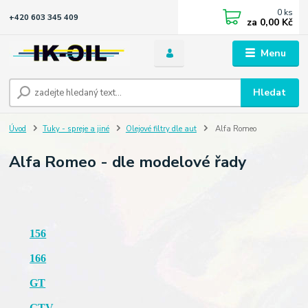
0
ks
+420 603 345 409
za
0,00 Kč
Menu
Hledat
Úvod
Tuky - spreje a jiné
Olejové filtry dle aut
Alfa Romeo
Alfa Romeo - dle modelové řady
156
166
GT
GTV