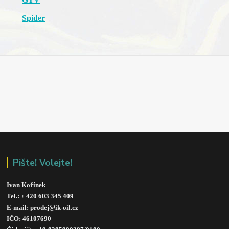
Spider
Pište! Volejte!
Ivan Kořínek
Tel.: + 420 603 345 409 
E-mail: prodej@ik-oil.cz
IČO: 46107690