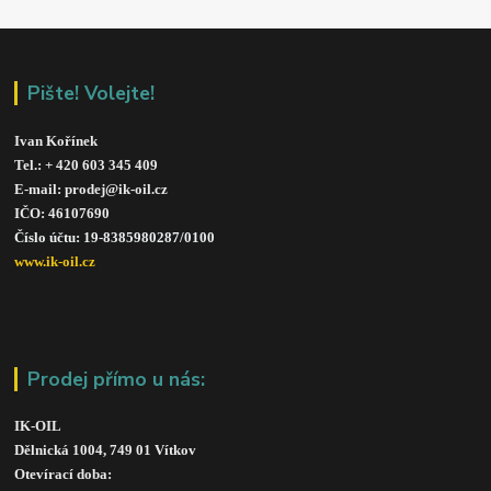
Pište! Volejte!
Ivan Kořínek
Tel.: + 420 603 345 409 
E-mail: prodej@ik-oil.cz
IČO: 46107690
Číslo účtu: 19-8385980287/010
0
www.ik-oil.cz
Prodej přímo u nás:
IK-OIL 
Dělnická 1004, 749 01 Vítkov
Otevírací doba: 