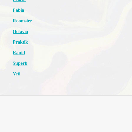
Fabia
Roomster
Octavia
Praktik
Rapid
Superb
Yeti