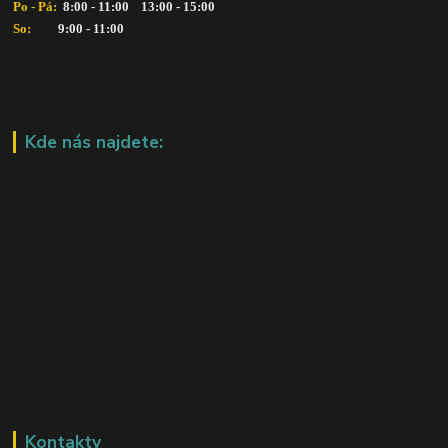
Po - Pá: 
 8:00 - 11:00    13:00 - 15:00
So:   
      9:00 - 11:00
Kde nás najdete:
Kontakty