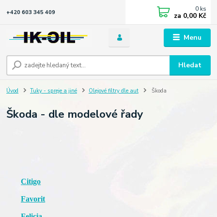
0
ks
+420 603 345 409
za
0,00 Kč
Menu
Hledat
Úvod
Tuky - spreje a jiné
Olejové filtry dle aut
Škoda
Škoda - dle modelové řady
Citigo
Favorit
Felicia