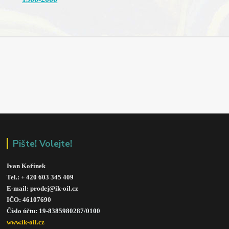
Pište! Volejte!
Ivan Kořínek
Tel.: + 420 603 345 409 
E-mail: prodej@ik-oil.cz
IČO: 46107690
Číslo účtu: 19-8385980287/010
0
www.ik-oil.cz