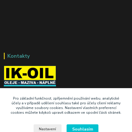
Kontakty
+420 603 345 409
Pro základní funkčnost, zpříjemnění používání webu, analytické
účely a v případě udělení souhlasu také pro účely cílení reklamy
využíváme soubory cookies. Nastavení vlastních preferencí
prodej@ik-oil.cz
cookies můžete kdykoli upravit odkazem ve spodní části stránek.
Souhlasím
Nastavení