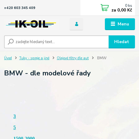
0
ks
+420 603 345 409
za
0,00 Kč
Menu
Hledat
Úvod
Tuky - spreje a jiné
Olejové filtry dle aut
BMW
BMW - dle modelové řady
3
5
1500-2000