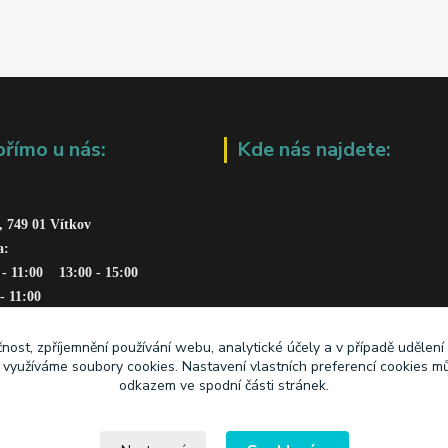
přímo u nás:
Kde nás najdete:
, 749 01 Vítkov
a: 
 - 11:00    13:00 - 15:00
 - 11:00
čnost, zpříjemnění používání webu, analytické účely a v případě udělení
y využíváme soubory cookies. Nastavení vlastních preferencí cookies mů
odkazem ve spodní části stránek.