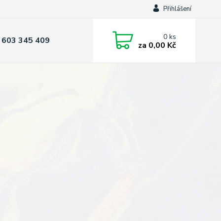
Přihlášení
0
ks
 603 345 409
za
0,00 Kč