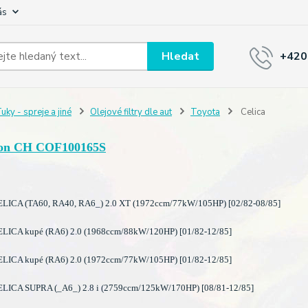
ás
Hledat
+420
uky - spreje a jiné
Olejové filtry dle aut
Toyota
Celica
on CH COF100165S
ICA (TA60, RA40, RA6_) 2.0 XT (1972ccm/77kW/105HP) [02/82-08/85]
ICA kupé (RA6) 2.0 (1968ccm/88kW/120HP) [01/82-12/85]
ICA kupé (RA6) 2.0 (1972ccm/77kW/105HP) [01/82-12/85]
ICA SUPRA (_A6_) 2.8 i (2759ccm/125kW/170HP) [08/81-12/85]