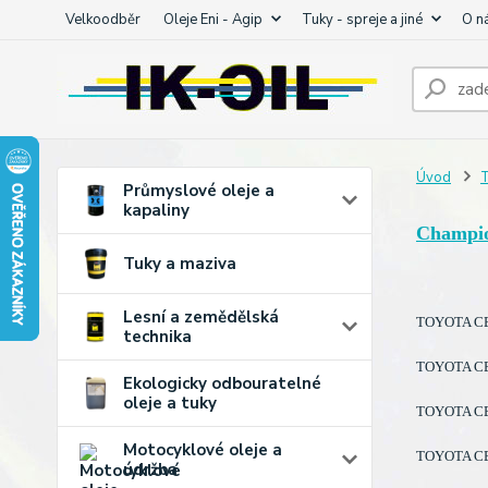
Velkoodběr
Oleje Eni - Agip
Tuky - spreje a jiné
O n
Úvod
T
Průmyslové oleje a
kapaliny
Champi
Tuky a maziva
Lesní a zemědělská
TOYOTA CEL
technika
TOYOTA CEL
Ekologicky odbouratelné
oleje a tuky
TOYOTA CEL
Motocyklové oleje a
TOYOTA CEL
údržba