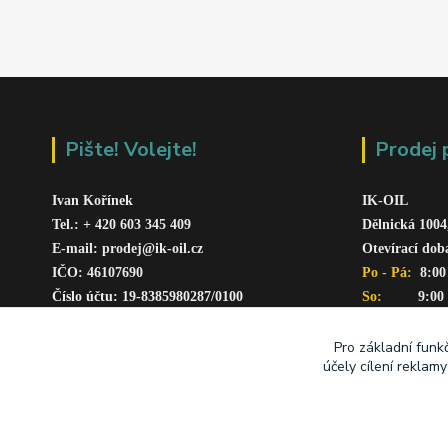
Pište! Volejte!
Prodej 
Ivan Kořínek
IK-OIL 
Tel.: + 420 603 345 409 
Dělnická 1004
E-mail: prodej@ik-oil.cz
Otevírací dob
IČO: 46107690
Po - Pá: 
 8:00
Číslo účtu: 19-8385980287/010
0
So:   
      9:00
www.ik-oil.cz
Pro základní funk
účely cílení reklam