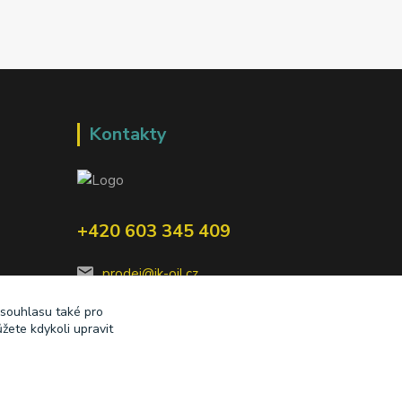
Kontakty
+420 603 345 409
prodej@ik-oil.cz
 souhlasu také pro
žete kdykoli upravit