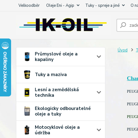
Velkoodběr
Oleje Eni - Agip
Tuky - spreje a jiné
O n
Úvod
T
Průmyslové oleje a
kapaliny
Tuky a maziva
Cha
Lesní a zemědělská
PEUGEO
technika
PEUGEO
Ekologicky odbouratelné
oleje a tuky
PEUGEO
Motocyklové oleje a
PEUGEO
údržba