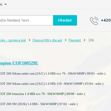
ás
Hledat
+420
uky - spreje a jiné
Olejové filtry dle aut
Peugeot
206
mpion COF100529E
T 206 Sikma zadni cast (2A/C) 1.4 HDi eco 70 - 50kW/68HP ( 09/01 - stále )
T 206 Sikma zadni cast (2A/C) 1.6 HDi 110 - 80kW/109HP ( 05/04 - stále )
T 206 limuzína 1.4 HDi eco 70 - 50kW/68HP ( 09/08 - stále )
T 206 SW (2E/K) 1.4 HDi - 50kW/68HP ( 07/02 - stále )