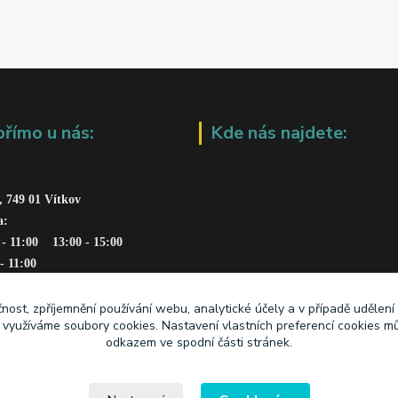
přímo u nás:
Kde nás najdete:
, 749 01 Vítkov
a: 
 - 11:00    13:00 - 15:00
 - 11:00
čnost, zpříjemnění používání webu, analytické účely a v případě udělení
y využíváme soubory cookies. Nastavení vlastních preferencí cookies mů
odkazem ve spodní části stránek.