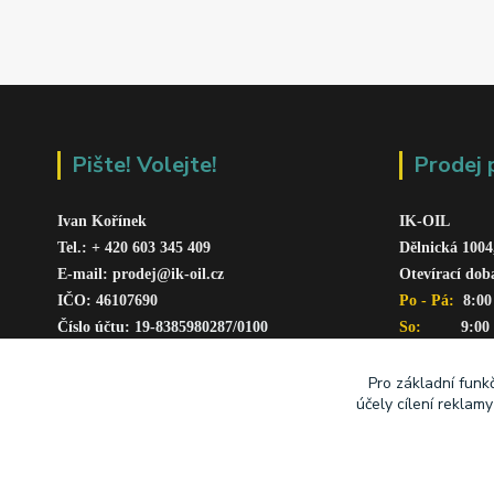
Pište! Volejte!
Prodej 
Ivan Kořínek
IK-OIL 
Tel.: + 420 603 345 409 
Dělnická 1004
E-mail: prodej@ik-oil.cz
Otevírací dob
IČO: 46107690
Po - Pá: 
 8:00
Číslo účtu: 19-8385980287/010
0
So:   
      9:00
www.ik-oil.cz
Pro základní funk
účely cílení reklam