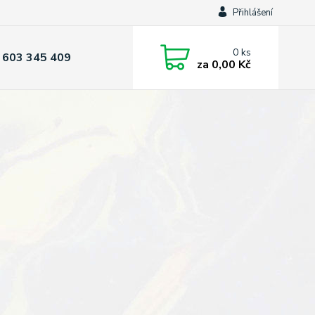
Přihlášení
0
ks
 603 345 409
za
0,00 Kč