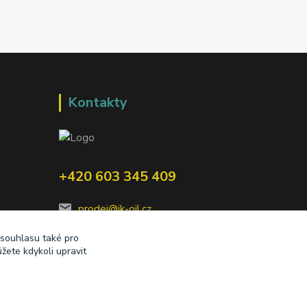
Kontakty
+420 603 345 409
prodej@ik-oil.cz
 souhlasu také pro
žete kdykoli upravit