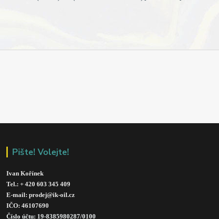
Pište! Volejte!
Ivan Kořínek
Tel.: + 420 603 345 409 
E-mail: prodej@ik-oil.cz
IČO: 46107690
Číslo účtu: 19-8385980287/010
0