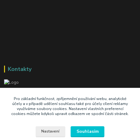
Kontakty
+420 603 345 409
Pro základní funkčnost, zpříjemnění používání webu, analytické
účely a v případě udělení souhlasu také pro účely cílení reklamy
využíváme soubory cookies. Nastavení vlastních preferencí
prodej@ik-oil.cz
cookies můžete kdykoli upravit odkazem ve spodní části stránek.
Souhlasím
Nastavení