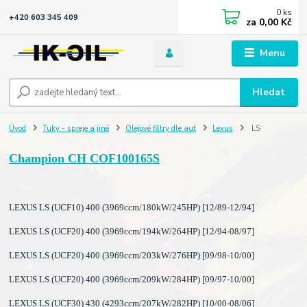
0
ks
+420 603 345 409
za
0,00 Kč
Menu
Hledat
Úvod
Tuky - spreje a jiné
Olejové filtry dle aut
Lexus
LS
Champion CH COF100165S
LEXUS LS (UCF10) 400 (3969ccm/180kW/245HP) [12/89-12/94]
LEXUS LS (UCF20) 400 (3969ccm/194kW/264HP) [12/94-08/97]
LEXUS LS (UCF20) 400 (3969ccm/203kW/276HP) [09/98-10/00]
LEXUS LS (UCF20) 400 (3969ccm/209kW/284HP) [09/97-10/00]
LEXUS LS (UCF30) 430 (4293ccm/207kW/282HP) [10/00-08/06]