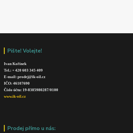
Pište! Volejte!
Ivan Kořínek
Tel.: + 420 603 345 409 
E-mail: prodej@ik-oil.cz
IČO: 46107690
Číslo účtu: 19-8385980287/010
0
www.ik-oil.cz
Prodej přímo u nás: