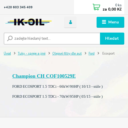
0
ks
+420 603 345 409
za
0,00 Kč
Menu
Hledat
Úvod
Tuky - spreje a jiné
Olejové filtry dle aut
Ford
Ecosport
Champion CH COF100529E
FORD ECOSPORT 1.5 TDCi - 66kW/90HP ( 10/13 - stále )
FORD ECOSPORT 1.5 TDCi - 70kW/95HP ( 05/15 - stále )