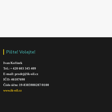
Pište! Volejte!
Ivan Kořínek
Tel.: + 420 603 345 409 
E-mail: prodej@ik-oil.cz
IČO: 46107690
Číslo účtu: 19-8385980287/010
0
www.ik-oil.cz