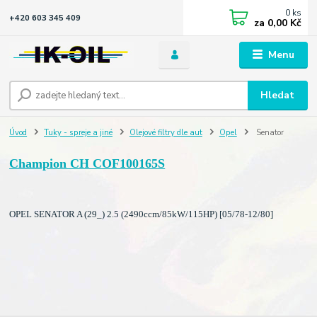
0
ks
+420 603 345 409
za
0,00 Kč
Menu
Hledat
Úvod
Tuky - spreje a jiné
Olejové filtry dle aut
Opel
Senator
Champion CH COF100165S
OPEL SENATOR A (29_) 2.5 (2490ccm/85kW/115HP) [05/78-12/80]