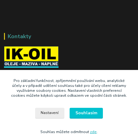
Kontakty
+420 603 345 409
Pro základní funkčnost, zpříjemnění používání webu, analytické
účely a v případě udělení souhlasu také pro účely cílení reklamy
využíváme soubory cookies. Nastavení vlastních preferencí
prodej@ik-oil.cz
cookies můžete kdykoli upravit odkazem ve spodní části stránek.
Souhlasím
Nastavení
Souhlas můžete odmítnout
zde
.
Vytvořeno na
Eshop-rychle.cz