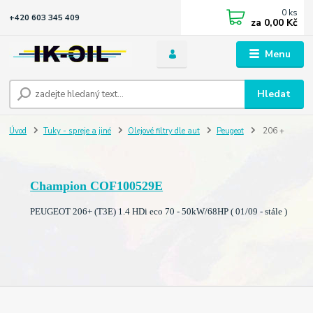
0
ks
+420 603 345 409
za
0,00 Kč
Menu
Hledat
Úvod
Tuky - spreje a jiné
Olejové filtry dle aut
Peugeot
206 +
Champion COF100529E
PEUGEOT 206+ (T3E) 1.4 HDi eco 70 - 50kW/68HP ( 01/09 - stále )