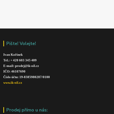
Pište! Volejte!
Ivan Kořínek
Tel.: + 420 603 345 409 
E-mail: prodej@ik-oil.cz
IČO: 46107690
Číslo účtu: 19-8385980287/010
0
www.ik-oil.cz
Prodej přímo u nás: