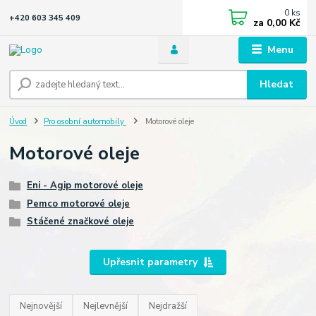
0
ks
+420 603 345 409
za
0,00 Kč
Menu
Hledat
Úvod
Pro osobní automobily
Motorové oleje
Motorové oleje
Eni - Agip motorové oleje
Pemco motorové oleje
Stáčené značkové oleje
Upřesnit parametry
Nejnovější
Nejlevnější
Nejdražší