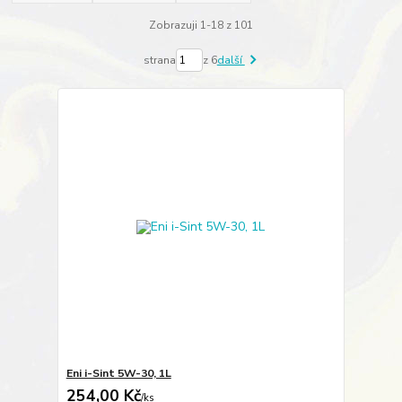
Zobrazuji 1-18 z 101
strana
z 6
další
Eni i-Sint 5W-30, 1L
254,00 Kč
/
ks