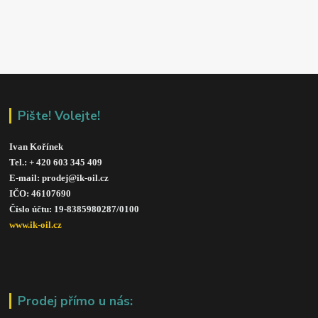
Pište! Volejte!
Ivan Kořínek
Tel.: + 420 603 345 409 
E-mail: prodej@ik-oil.cz
IČO: 46107690
Číslo účtu: 19-8385980287/010
0
www.ik-oil.cz
Prodej přímo u nás: