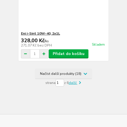
Eni i-Sint 10W-40, 2x1L
328,00 Kč
/
ks
Skladem
271,07 Kč
bez DPH
Přidat do košíku
Načíst další produkty (18)
strana
z 6
další