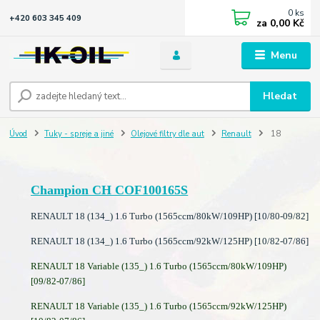
0
ks
+420 603 345 409
za
0,00 Kč
Menu
Hledat
Úvod
Tuky - spreje a jiné
Olejové filtry dle aut
Renault
18
Champion CH COF100165S
RENAULT 18 (134_) 1.6 Turbo (1565ccm/80kW/109HP) [10/80-09/82]
RENAULT 18 (134_) 1.6 Turbo (1565ccm/92kW/125HP) [10/82-07/86]
RENAULT 18 Variable (135_) 1.6 Turbo (1565ccm/80kW/109HP)
[09/82-07/86]
RENAULT 18 Variable (135_) 1.6 Turbo (1565ccm/92kW/125HP)