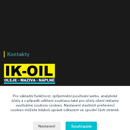
Kontakty
+420 603 345 409
Pro základní funkčnost, zpříjemnění používání webu, analytické
účely a v případě udělení souhlasu také pro účely cílení reklamy
využíváme soubory cookies. Nastavení vlastních preferencí
prodej@ik-oil.cz
cookies můžete kdykoli upravit odkazem ve spodní části stránek.
Souhlasím
Nastavení