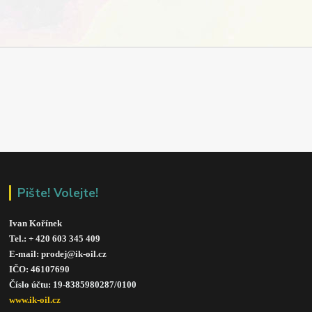
Pište! Volejte!
Ivan Kořínek
Tel.: + 420 603 345 409 
E-mail: prodej@ik-oil.cz
IČO: 46107690
Číslo účtu: 19-8385980287/010
0
www.ik-oil.cz