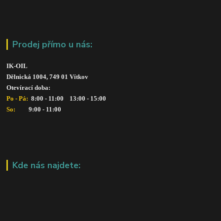
Prodej přímo u nás:
IK-OIL 
Dělnická 1004, 749 01 Vítkov
Otevírací doba: 
Po - Pá: 
 8:00 - 11:00    13:00 - 15:00
So:   
      9:00 - 11:00
Kde nás najdete: