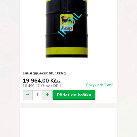
Eni-Agip Acer 68, 180kg
19 964,00 Kč
/
ks
Obvykle do 3 dnů
16 499,17 Kč
bez DPH
Přidat do košíku