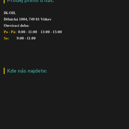
Prodej přímo u nás:
IK-OIL 
Dělnická 1004, 749 01 Vítkov
Otevírací doba: 
Po - Pá: 
 8:00 - 11:00    13:00 - 15:00
So:   
      9:00 - 11:00
Kde nás najdete: