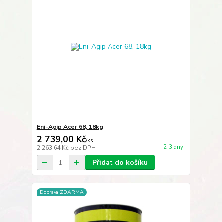
Eni-Agip Acer 68, 18kg
2 739,00 Kč
/
ks
2-3 dny
2 263,64 Kč
bez DPH
Přidat do košíku
Doprava ZDARMA