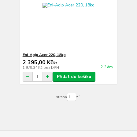
Eni-Agip Acer 220, 18kg
2 395,00 Kč
/
ks
2-3 dny
1 979,34 Kč
bez DPH
Přidat do košíku
strana
z 1