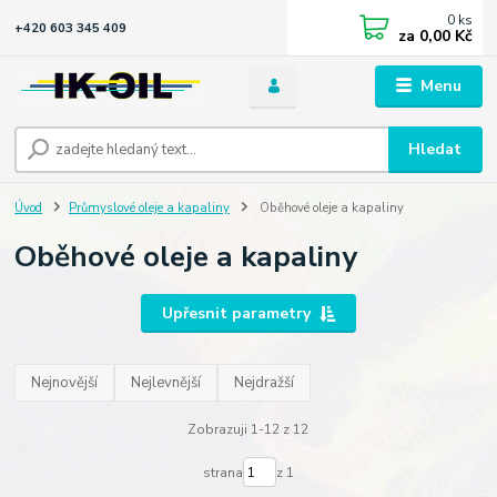
0
ks
+420 603 345 409
za
0,00 Kč
Menu
Hledat
Úvod
Průmyslové oleje a kapaliny
Oběhové oleje a kapaliny
Oběhové oleje a kapaliny
Upřesnit parametry
Nejnovější
Nejlevnější
Nejdražší
Zobrazuji 1-12 z 12
strana
z 1