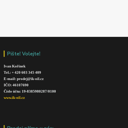
Pište! Volejte!
Ivan Kořínek
Tel.: + 420 603 345 409 
E-mail: prodej@ik-oil.cz
IČO: 46107690
Číslo účtu: 19-8385980287/010
0
www.ik-oil.cz