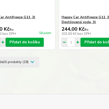
ar Antifreeze G11, 3l
Happy Car Antifreeze G11, 3
Destilovaná voda, 3l
0 Kč
244,00 Kč
/
ks
/
ks
Skladem
Kč
bez DPH
201,65 Kč
bez DPH
Přidat do košíku
Přidat do ko
další produkty (18)