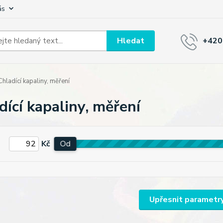
ás
Hledat
+420
hladící kapaliny, měření
dící kapaliny, měření
Kč
Od
Upřesnit parametr