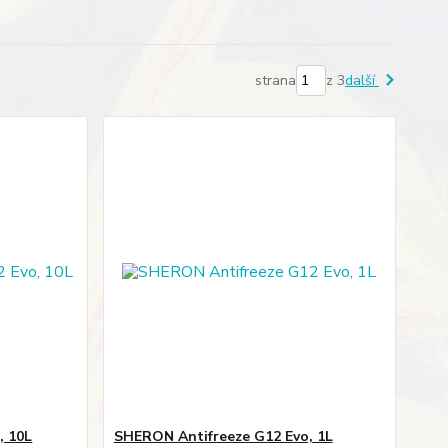
strana
z 3
další
, 10L
SHERON Antifreeze G12 Evo, 1L