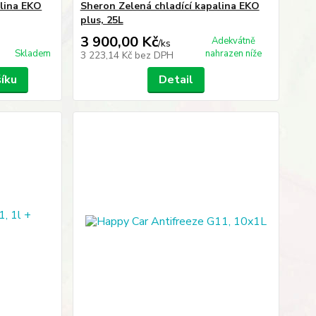
alina EKO
Sheron Zelená chladící kapalina EKO
plus, 25L
3 900,00 Kč
Adekvátně
/
ks
Skladem
nahrazen níže
3 223,14 Kč
bez DPH
šíku
Detail