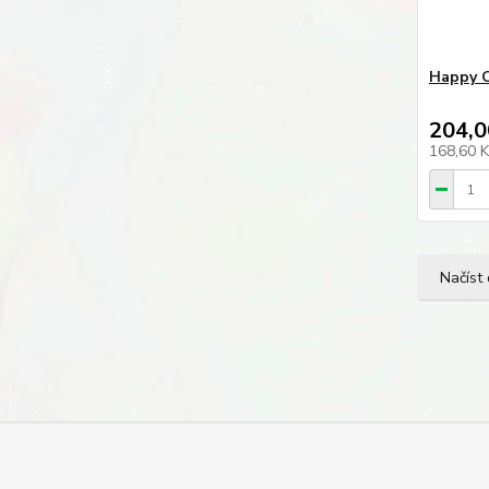
Happy C
204,0
168,60 
Načíst 