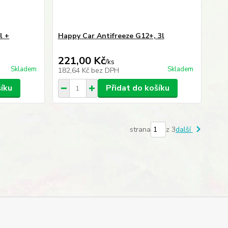
l +
Happy Car Antifreeze G12+, 3l
221,00 Kč
/
ks
Skladem
Skladem
182,64 Kč
bez DPH
šíku
Přidat do košíku
strana
z 3
další