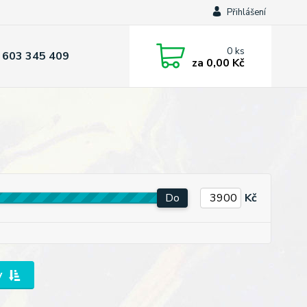
Přihlášení
0
ks
 603 345 409
za
0,00 Kč
Do
Kč
y