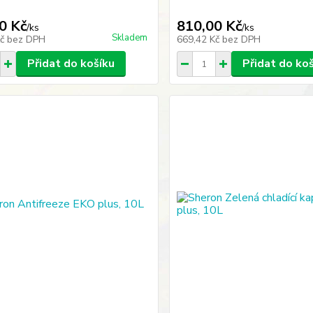
0 Kč
810,00 Kč
/
ks
/
ks
Skladem
Kč
bez DPH
669,42 Kč
bez DPH
Přidat do košíku
Přidat do ko