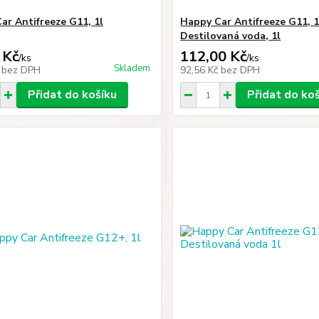
ar Antifreeze G11, 1l
Happy Car Antifreeze G11, 1
Destilovaná voda, 1l
 Kč
112,00 Kč
/
ks
/
ks
Skladem
č
bez DPH
92,56 Kč
bez DPH
Přidat do košíku
Přidat do ko