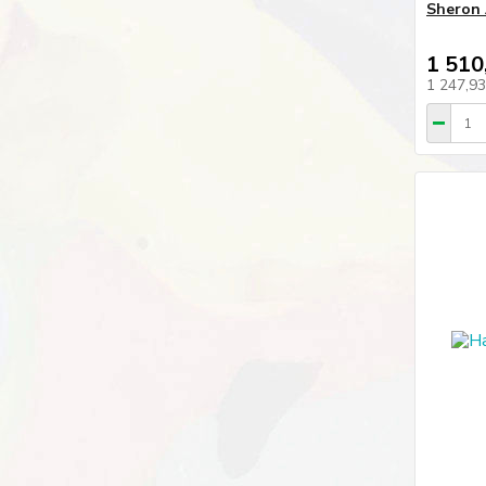
Sheron 
1 510
1 247,9