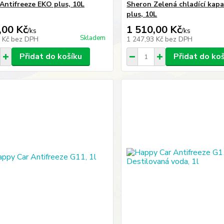
Antifreeze EKO plus, 10L
Sheron Zelená chladící kap
plus, 10L
,00 Kč
1 510,00 Kč
/
ks
/
ks
Skladem
3 Kč
bez DPH
1 247,93 Kč
bez DPH
Přidat do košíku
Přidat do ko