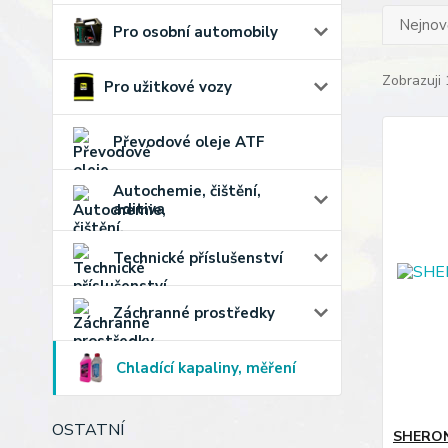
Nejnově
Pro osobní automobily
Zobrazuji 
Pro užitkové vozy
Převodové oleje ATF
Autochemie, čištění,
aditiva
Technické příslušenství
Záchranné prostředky
Chladící kapaliny, měření
OSTATNÍ
SHERON 