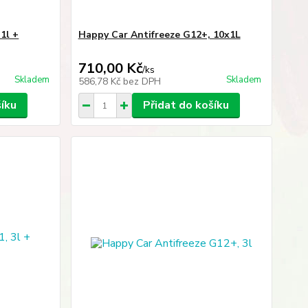
1l +
Happy Car Antifreeze G12+, 10x1L
710,00 Kč
/
ks
Skladem
Skladem
586,78 Kč
bez DPH
šíku
Přidat do košíku