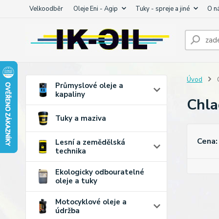
Velkoodběr
Oleje Eni - Agip
Tuky - spreje a jiné
O n
Úvod
C
Průmyslové oleje a
kapaliny
Chla
Tuky a maziva
Cena:
Lesní a zemědělská
technika
Ekologicky odbouratelné
oleje a tuky
Motocyklové oleje a
údržba