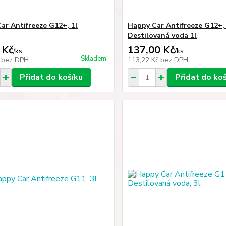
ar Antifreeze G12+, 1l
Happy Car Antifreeze G12+, 
Destilovaná voda 1l
 Kč
137,00 Kč
/
ks
/
ks
Skladem
č
bez DPH
113,22 Kč
bez DPH
Přidat do košíku
Přidat do ko