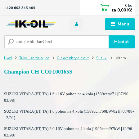
0
ks
+420 603 345 409
za
0,00 Kč
Menu
Hledat
Úvod
Tuky - spreje a jiné
Olejové filtry dle aut
Suzuki
Vitara
Champion CH COF100165S
SUZUKI VITARA (ET, TA) 1.6 i 16V pohon na 4 kola (1589ccm/71 [07/90-
03/98]
SUZUKI VITARA (ET, TA) 1.6 pohon na 4 kola (1589ccm/60kW/82H [07/88-
12/91]
SUZUKI VITARA (ET, TA) 2.0 16V pohon na 4 kola (1995ccm/97kW [12/96-
03/98]