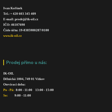
Ivan Kořínek
Tel.: + 420 603 345 409 
E-mail: prodej@ik-oil.cz
IČO: 46107690
Číslo účtu: 19-8385980287/010
0
www.ik-oil.cz
Prodej přímo u nás:
IK-OIL 
Dělnická 1004, 749 01 Vítkov
Otevírací doba: 
Po - Pá: 
 8:00 - 11:00    13:00 - 15:00
So:   
      9:00 - 11:00