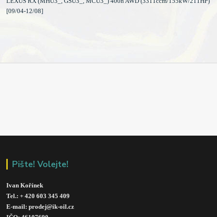
LEXUS RX (MHU3_, GSU3_, MCU3_) 400h AWD (3311ccm/155kW/211HP)
[09/04-12/08]
Pište! Volejte!
Ivan Kořínek
Tel.: + 420 603 345 409 
E-mail: prodej@ik-oil.cz