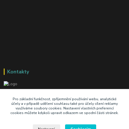
Kontakty
+420 603 345 409
Pro základní funkčnost, zpříjemnění používání webu, analytické
účely a v případě udělení souhlasu také pro účely cílení reklamy
využíváme soubory cookies. Nastavení vlastních preferencí
prodej@ik-oil.cz
cookies můžete kdykoli upravit odkazem ve spodní části stránek.