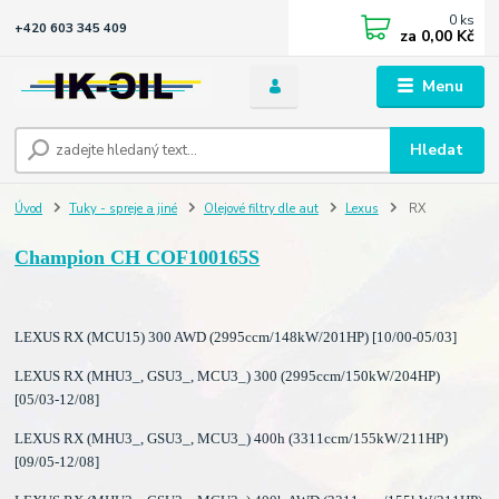
0
ks
+420 603 345 409
za
0,00 Kč
Menu
Hledat
Úvod
Tuky - spreje a jiné
Olejové filtry dle aut
Lexus
RX
Champion CH COF100165S
LEXUS RX (MCU15) 300 AWD (2995ccm/148kW/201HP) [10/00-05/03]
LEXUS RX (MHU3_, GSU3_, MCU3_) 300 (2995ccm/150kW/204HP)
[05/03-12/08]
LEXUS RX (MHU3_, GSU3_, MCU3_) 400h (3311ccm/155kW/211HP)
[09/05-12/08]