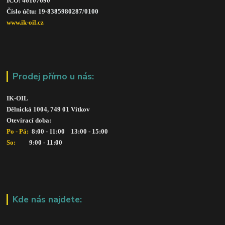
IČO: 46107690
Číslo účtu: 19-8385980287/010
0
www.ik-oil.cz
Prodej přímo u nás:
IK-OIL 
Dělnická 1004, 749 01 Vítkov
Otevírací doba: 
Po - Pá: 
 8:00 - 11:00    13:00 - 15:00
So:   
      9:00 - 11:00
Kde nás najdete: