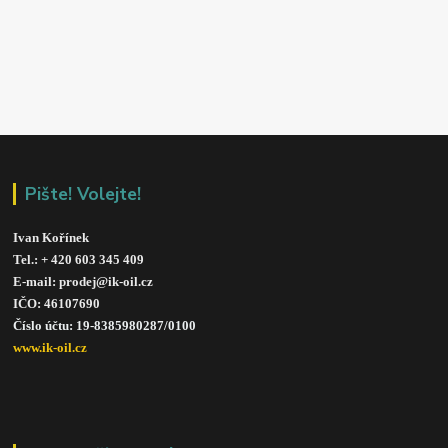
Pište! Volejte!
Ivan Kořínek
Tel.: + 420 603 345 409 
E-mail: prodej@ik-oil.cz
IČO: 46107690
Číslo účtu: 19-8385980287/010
0
www.ik-oil.cz