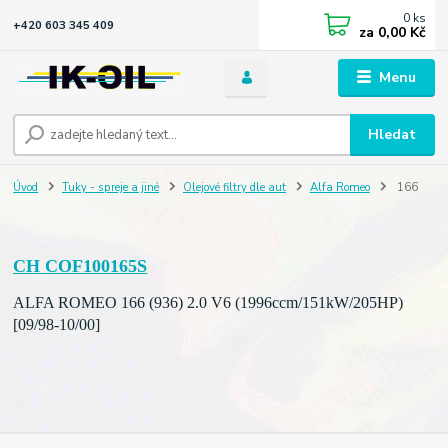
0
ks
+420 603 345 409
za
0,00 Kč
Menu
Hledat
Úvod
Tuky - spreje a jiné
Olejové filtry dle aut
Alfa Romeo
166
CH COF100165S
ALFA ROMEO 166 (936) 2.0 V6 (1996ccm/151kW/205HP)
[09/98-10/00]