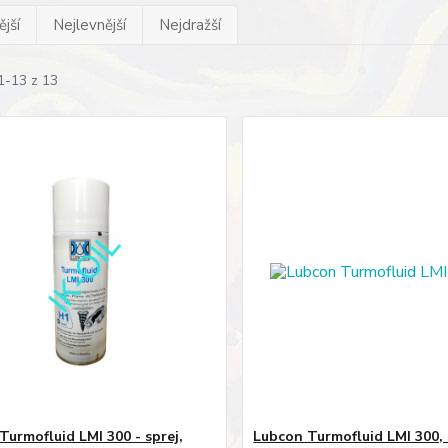
jší
Nejlevnější
Nejdražší
1-13 z 13
Turmofluid LMI 300 - sprej,
Lubcon Turmofluid LMI 300,