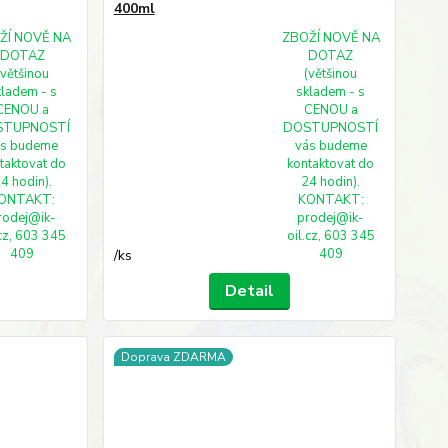
400ml
ŽÍ NOVĚ NA
ZBOŽÍ NOVĚ NA
DOTAZ
DOTAZ
(většinou
(většinou
kladem - s
skladem - s
CENOU a
CENOU a
STUPNOSTÍ
DOSTUPNOSTÍ
ás budeme
vás budeme
taktovat do
kontaktovat do
4 hodin).
24 hodin).
ONTAKT:
KONTAKT:
rodej@ik-
prodej@ik-
.cz, 603 345
oil.cz, 603 345
409
409
/
ks
Detail
Doprava ZDARMA