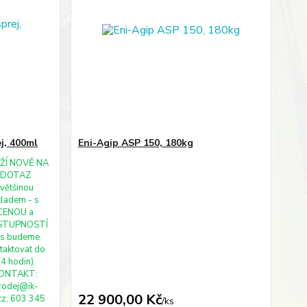
j, 400ml
Eni-Agip ASP 150, 180kg
ŽÍ NOVĚ NA
DOTAZ
(většinou
kladem - s
CENOU a
STUPNOSTÍ
ás budeme
taktovat do
4 hodin).
ONTAKT:
rodej@ik-
22 900,00 Kč
.cz, 603 345
/
ks