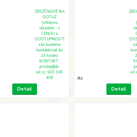
ZBOŽÍ NOVĚ NA
ZBO
DOTAZ
(většinou
skladem - s
s
CENOU a
DOSTUPNOSTÍ
DO
vás budeme
v
kontaktovat do
kon
24 hodin).
2
KONTAKT:
K
prodej@ik-
p
oil.cz, 603 345
oil
409
/
ks
Detail
Detail