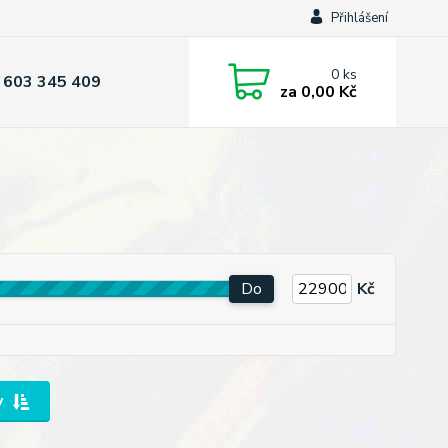
Přihlášení
0
ks
 603 345 409
za
0,00 Kč
Do
Kč
y