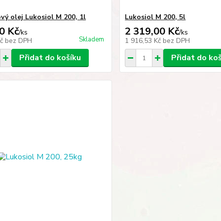
vý olej Lukosiol M 200, 1l
Lukosiol M 200, 5l
0 Kč
2 319,00 Kč
/
ks
/
ks
Skladem
Kč
bez DPH
1 916,53 Kč
bez DPH
Přidat do košíku
Přidat do ko