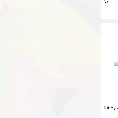
/
ks
Eni-Agi