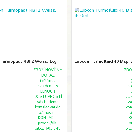
Turmopast NBI 2 Weiss, 1kg
Lubcon Turmofluid 40 B spre
ZBOŽÍ NOVĚ NA
ZBO
DOTAZ
(většinou
skladem - s
s
CENOU a
DOSTUPNOSTÍ
DO
vás budeme
v
kontaktovat do
kon
24 hodin).
2
KONTAKT:
K
prodej@ik-
p
oil.cz, 603 345
oil