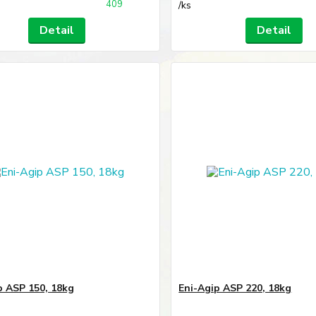
409
/
ks
Detail
Detail
p ASP 150, 18kg
Eni-Agip ASP 220, 18kg