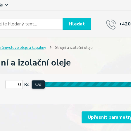
ás
Hledat
+420
růmyslové oleje a kapaliny
Strojní a izolační oleje
ní a izolační oleje
Kč
Od
Upřesnit parametr