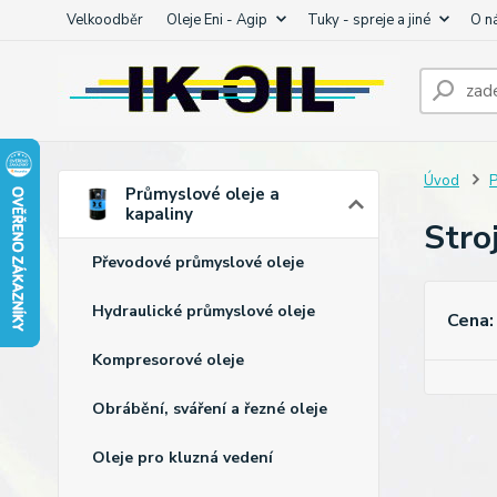
Velkoodběr
Oleje Eni - Agip
Tuky - spreje a jiné
O n
Úvod
P
Průmyslové oleje a
kapaliny
Stroj
Převodové průmyslové oleje
Hydraulické průmyslové oleje
Cena:
Kompresorové oleje
Obrábění, sváření a řezné oleje
Oleje pro kluzná vedení