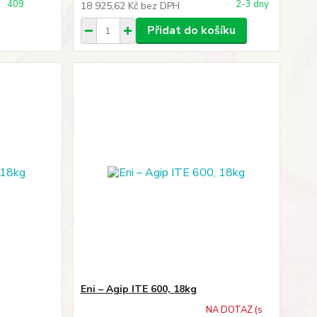
409
2-3 dny
18 925,62 Kč
bez DPH
Přidat do košíku
Eni – Agip ITE 600, 18kg
NA DOTAZ (s