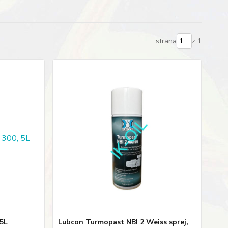
strana
z 1
 5L
Lubcon Turmopast NBI 2 Weiss sprej,