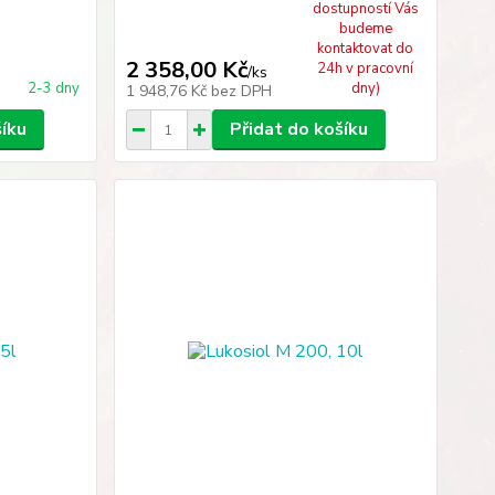
dostupností Vás
budeme
kontaktovat do
2 358,00 Kč
24h v pracovní
/
ks
2-3 dny
dny)
1 948,76 Kč
bez DPH
šíku
Přidat do košíku