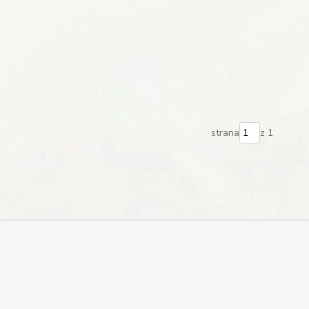
strana
z 1