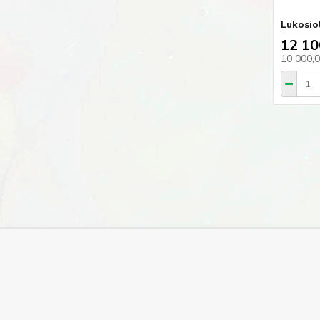
Lukosio
12 10
10 000,