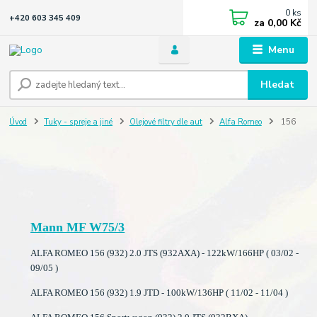
0
ks
+420 603 345 409
za
0,00 Kč
Menu
Hledat
Úvod
Tuky - spreje a jiné
Olejové filtry dle aut
Alfa Romeo
156
Mann MF W75/3
ALFA ROMEO 156 (932) 2.0 JTS (932AXA) - 122kW/166HP ( 03/02 -
09/05 )
ALFA ROMEO 156 (932) 1.9 JTD - 100kW/136HP ( 11/02 - 11/04 )