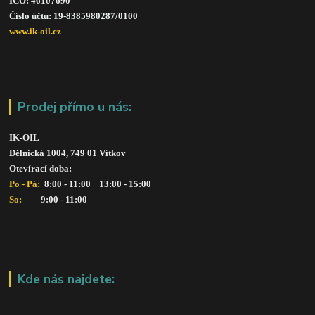
IČO: 46107690
Číslo účtu: 19-8385980287/010
0
www.ik-oil.cz
Prodej přímo u nás:
IK-OIL 
Dělnická 1004, 749 01 Vítkov
Otevírací doba: 
Po - Pá: 
 8:00 - 11:00    13:00 - 15:00
So:   
      9:00 - 11:00
Kde nás najdete: