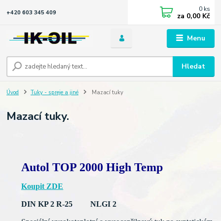
0
ks
+420 603 345 409
za
0,00 Kč
Menu
Hledat
Úvod
Tuky - spreje a jiné
Mazací tuky
Mazací tuky.
Autol TOP 2000 High Temp
Koupit ZDE
DIN KP 2 R-25 NLGI 2