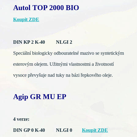
Autol TOP 2000 BIO
Koupit ZDE
DIN KP 2 K-40 NLGI 2
Speciální biologicky odbouratelné mazivo se syntetickým
esterovým olejem. Užitnými vlastnostmi a životností
vysoce převyšuje nad tuky na bázi řepkového oleje.
Agip GR MU EP
4 verze:
DIN GP 0 K-40 NLGI 0
Koupit ZDE