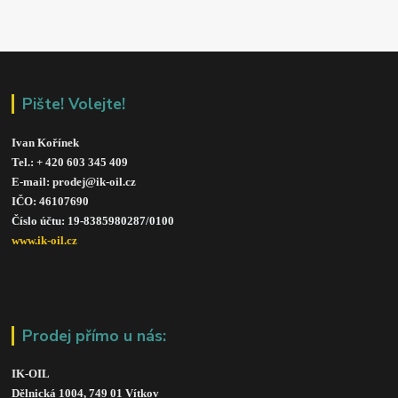
Pište! Volejte!
Ivan Kořínek
Tel.: + 420 603 345 409 
E-mail: prodej@ik-oil.cz
IČO: 46107690
Číslo účtu: 19-8385980287/010
0
www.ik-oil.cz
Prodej přímo u nás:
IK-OIL 
Dělnická 1004, 749 01 Vítkov