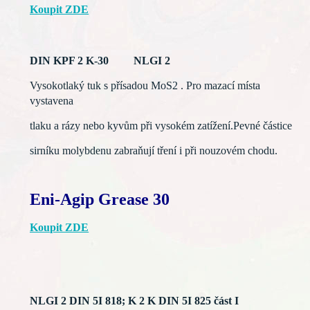
Koupit ZDE
DIN KPF 2 K-30 NLGI 2
Vysokotlaký tuk s přísadou MoS2 . Pro mazací místa
vystavena
tlaku a rázy nebo kyvům při vysokém zatížení.Pevné částice
sirníku molybdenu zabraňují tření i při nouzovém chodu.
Eni-Agip Grease 30
Koupit ZDE
NLGI 2 DIN 5I 818; K 2 K DIN 5I 825 část I