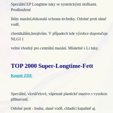
Speciální EP Longtime tuky se syntetickými složkami.
Prodloužené
lhůty mazání,dokonalá ochrana techniky. Odolné proti slané
vodě,
chemikáliím,hnojivům. V případech kde výrobce doporučuje
NLGI 1
velmi vhodný pro centrální mazání. Mísitelné s Li tuky.
TOP 2000 Super-Longtime-Fett
Koupit ZDE
Speciální, víceúčelové, vápenaté plastické mazivo s vysokou
přilnavostí.
Odolné proti - louhu, slané vodě, chladící kapalině aj.