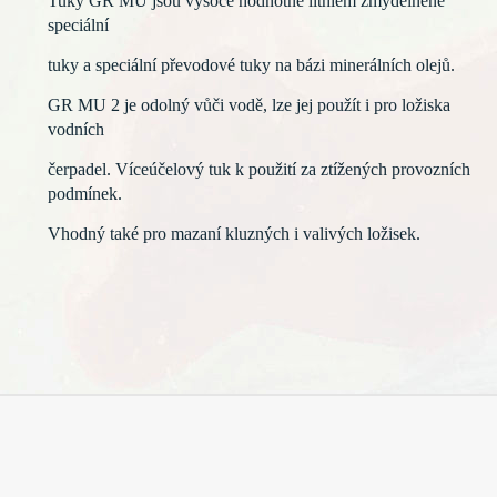
Tuky GR MU jsou vysoce hodnotné lithiem zmýdelněné
speciální
tuky a speciální převodové tuky
na bázi minerálních olejů.
GR MU 2 je odolný vůči vodě, lze jej použít i pro ložiska
vodních
čerpadel. Víceúčelový tuk k použití za ztížených provozních
podmínek.
Vhodný také pro mazaní
kluzných i valivých ložisek.