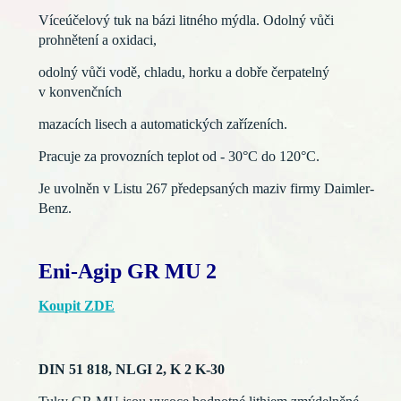
Víceúčelový tuk na bázi litného mýdla. Odolný vůči
prohnětení a oxidaci,
odolný vůči vodě, chladu, horku a dobře čerpatelný
v konvenčních
mazacích lisech a automatických zařízeních.
Pracuje za provozních teplot od - 30°C do 120°C.
Je uvolněn v Listu 267
předepsaných maziv firmy Daimler-
Benz.
Eni-Agip GR MU 2
Koupit ZDE
DIN 51 818, NLGI 2, K 2 K-30