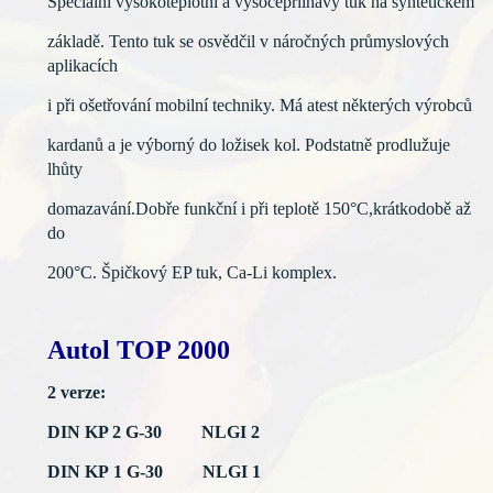
Speciální vysokoteplotní a vysocepřilnavý tuk na syntetickém
základě. Tento tuk se osvědčil v náročných průmyslových
aplikacích
i při ošetřování mobilní techniky. Má atest některých výrobců
kardanů a je výborný do ložisek kol. Podstatně prodlužuje
lhůty
domazavání.Dobře funkční i při teplotě 150°C,krátkodobě až
do
200°C. Špičkový EP tuk, Ca-Li komplex.
Autol TOP 2000
2 verze:
DIN KP 2 G-30 NLGI 2
DIN KP 1 G-30 NLGI 1