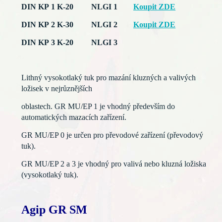
DIN KP 1 K-20 NLGI 1
Koupit ZDE
DIN KP 2 K-30 NLGI 2
Koupit ZDE
DIN KP 3 K-20 NLGI 3
Lithný vysokotlaký tuk pro mazání kluzných
a valivých
ložisek v nejrůznějších
oblastech. GR MU/EP 1 je vhodný především do
automatických mazacích zařízení.
GR MU/EP 0 je určen pro převodové zařízení (převodový
tuk).
GR MU/EP 2 a 3 je vhodný pro valivá nebo kluzná ložiska
(vysokotlaký tuk).
Agip GR SM