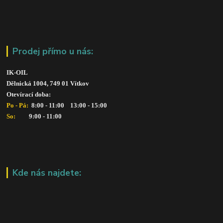
Prodej přímo u nás:
IK-OIL 
Dělnická 1004, 749 01 Vítkov
Otevírací doba: 
Po - Pá: 
 8:00 - 11:00    13:00 - 15:00
So:   
      9:00 - 11:00
Kde nás najdete: