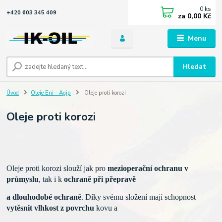
0
ks
+420 603 345 409
za
0,00 Kč
Menu
Hledat
Úvod
Oleje Eni - Agip
Oleje proti korozi
Oleje proti korozi
Oleje proti korozi slouží jak pro
mezioperační
ochranu v
průmyslu
, tak i k
ochraně při přepravě
a dlouhodobé ochraně
. Díky svému složení mají
schopnost
vytěsnit vlhkost z povrchu
kovu a