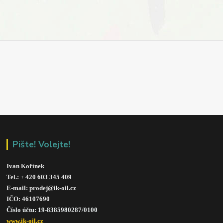
Pište! Volejte!
Ivan Kořínek
Tel.: + 420 603 345 409 
E-mail: prodej@ik-oil.cz
IČO: 46107690
Číslo účtu: 19-8385980287/010
0
www.ik-oil.cz