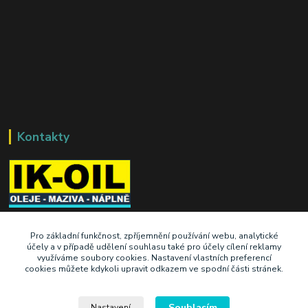
Kontakty
+420 603 345 409
Pro základní funkčnost, zpříjemnění používání webu, analytické
účely a v případě udělení souhlasu také pro účely cílení reklamy
využíváme soubory cookies. Nastavení vlastních preferencí
prodej@ik-oil.cz
cookies můžete kdykoli upravit odkazem ve spodní části stránek.
Souhlasím
Nastavení