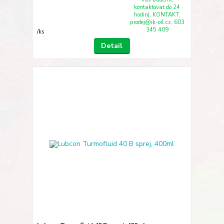
kontaktovat do 24
hodin). KONTAKT:
prodej@ik-oil.cz, 603
345 409
/
ks
Detail