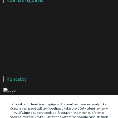
Kde nás najdete:
Kontakty
+420 603 345 409
Pro základní funkčnost, zpříjemnění používání webu, analytické
účely a v případě udělení souhlasu také pro účely cílení reklamy
využíváme soubory cookies. Nastavení vlastních preferencí
prodej@ik-oil.cz
cookies můžete kdykoli upravit odkazem ve spodní části stránek.