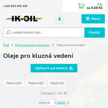
0
ks
+420 603 345 409
za
0,00 Kč
Menu
Hledat
Úvod
Průmyslové oleje a kapaliny
Oleje pro kluzná vedení
Oleje pro kluzná vedení
Upřesnit parametry
Nejnovější
Nejlevnější
Nejdražší
Zobrazuji 1-18 z 45
strana
z 3
další