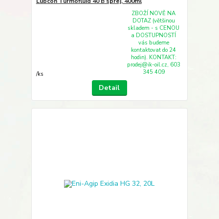
Lubcon Turmofluid 40 B sprej, 400ml
ZBOŽÍ NOVĚ NA
DOTAZ (většinou
skladem - s CENOU
a DOSTUPNOSTÍ
vás budeme
kontaktovat do 24
hodin). KONTAKT:
prodej@ik-oil.cz, 603
345 409
/
ks
Detail