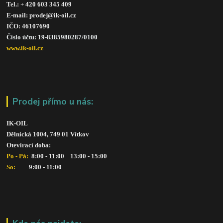
Tel.: + 420 603 345 409 
E-mail: prodej@ik-oil.cz
IČO: 46107690
Číslo účtu: 19-8385980287/010
0
www.ik-oil.cz
Prodej přímo u nás:
IK-OIL 
Dělnická 1004, 749 01 Vítkov
Otevírací doba: 
Po - Pá: 
 8:00 - 11:00    13:00 - 15:00
So:   
      9:00 - 11:00