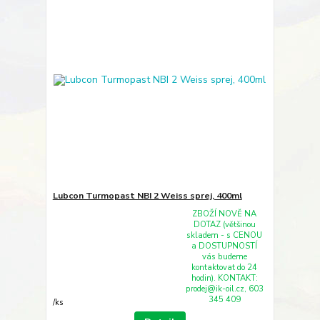
Lubcon Turmopast NBI 2 Weiss sprej, 400ml
ZBOŽÍ NOVĚ NA
DOTAZ (většinou
skladem - s CENOU
a DOSTUPNOSTÍ
vás budeme
kontaktovat do 24
hodin). KONTAKT:
prodej@ik-oil.cz, 603
345 409
/
ks