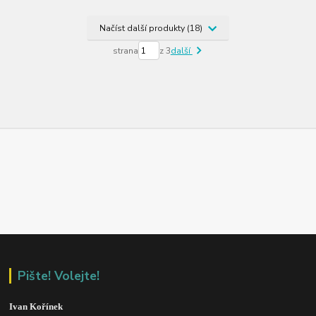
Načíst další produkty (18)
strana
z 3
další
Pište! Volejte!
Ivan Kořínek