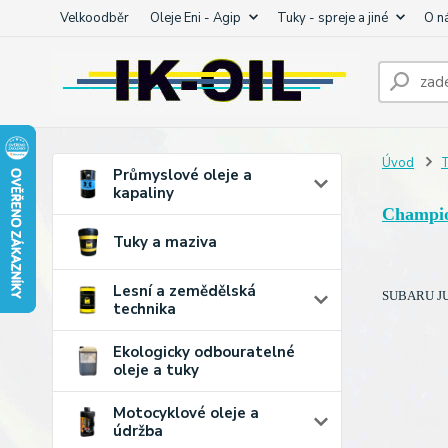
Velkoodběr
Oleje Eni - Agip
Tuky - spreje a jiné
O n
Úvod
T
Průmyslové oleje a
kapaliny
Champi
Tuky a maziva
Lesní a zemědělská
SUBARU JUS
technika
Ekologicky odbouratelné
oleje a tuky
Motocyklové oleje a
údržba