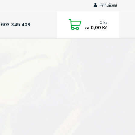
Přihlášení
0
ks
 603 345 409
za
0,00 Kč