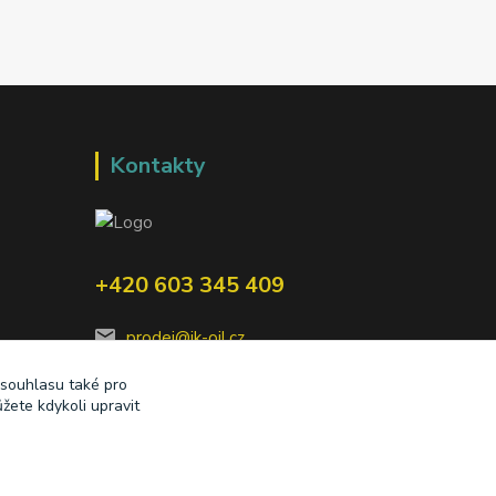
Kontakty
+420 603 345 409
prodej@ik-oil.cz
 souhlasu také pro
žete kdykoli upravit