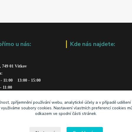
přímo u nás:
Kde nás najdete:
, 749 01 Vítkov
a: 
 - 11:00    13:00 - 15:00
 - 11:00
čnost, zpříjemnění používání webu, analytické účely a v případě udělení
y využíváme soubory cookies. Nastavení vlastních preferencí cookies mů
odkazem ve spodní části stránek.