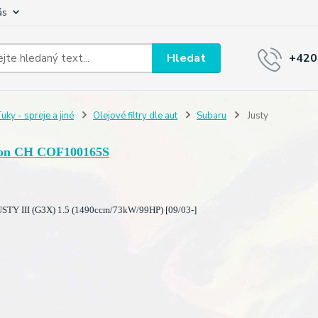
ás
Hledat
+420
uky - spreje a jiné
Olejové filtry dle aut
Subaru
Justy
on CH COF100165S
TY III (G3X) 1.5 (1490ccm/73kW/99HP) [09/03-]