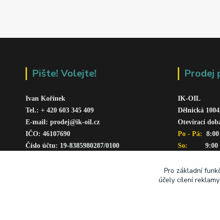
Pište! Volejte!
Prodej 
Ivan Kořínek
IK-OIL 
Tel.: + 420 603 345 409 
Dělnická 1004
E-mail: prodej@ik-oil.cz
Otevírací dob
IČO: 46107690
Po - Pá: 
 8:00
Číslo účtu: 19-8385980287/010
0
So:   
      9:00
www.ik-oil.cz
Pro základní funk
účely cílení reklam