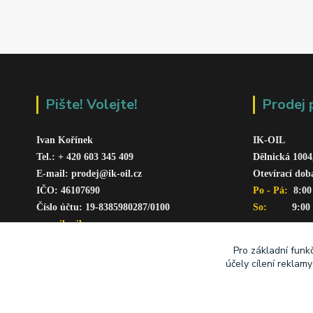
Pište! Volejte!
Prodej 
Ivan Kořínek
IK-OIL 
Tel.: + 420 603 345 409 
Dělnická 1004
E-mail: prodej@ik-oil.cz
Otevírací dob
IČO: 46107690
Po - Pá: 
 8:00
Číslo účtu: 19-8385980287/010
0
So:   
      9:00
www.ik-oil.cz
Pro základní funk
účely cílení reklam