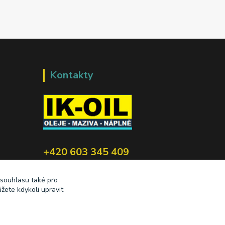
Kontakty
+420 603 345 409
prodej@ik-oil.cz
 souhlasu také pro
žete kdykoli upravit