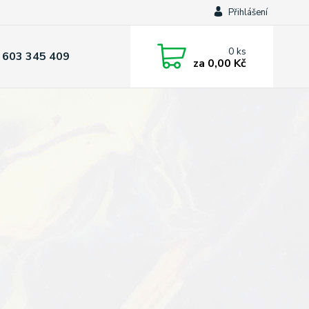
Přihlášení
0
ks
 603 345 409
za
0,00 Kč
)