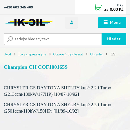
0
ks
+420 603 345 409
za
0,00 Kč
Menu
Hledat
Úvod
Tuky - spreje a jiné
Olejové filtry dle aut
Chrysler
GS
Champion CH COF100165S
CHRYSLER GS DAYTONA SHELBY kupé 2.2 i Turbo
(2213ccm/130kW/177HP) [10/87-10/92]
CHRYSLER GS DAYTONA SHELBY kupé 2.5 i Turbo
(2501ccm/110kW/150HP) [01/89-10/92]