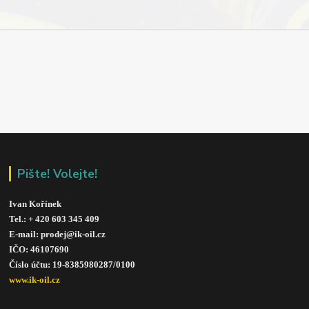
Pište! Volejte!
Ivan Kořínek
Tel.: + 420 603 345 409 
E-mail: prodej@ik-oil.cz
IČO: 46107690
Číslo účtu: 19-8385980287/010
0
www.ik-oil.cz