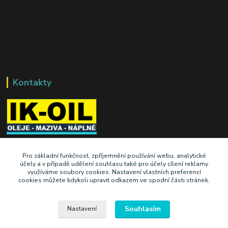
Kontakty
+420 603 345 409
Pro základní funkčnost, zpříjemnění používání webu, analytické
účely a v případě udělení souhlasu také pro účely cílení reklamy
využíváme soubory cookies. Nastavení vlastních preferencí
prodej@ik-oil.cz
cookies můžete kdykoli upravit odkazem ve spodní části stránek.
Souhlasím
Nastavení