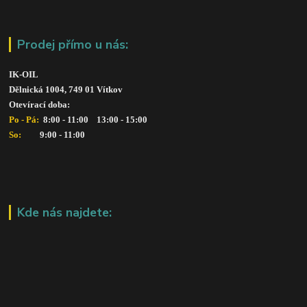
Prodej přímo u nás:
IK-OIL 
Dělnická 1004, 749 01 Vítkov
Otevírací doba: 
Po - Pá: 
 8:00 - 11:00    13:00 - 15:00
So:   
      9:00 - 11:00
Kde nás najdete: