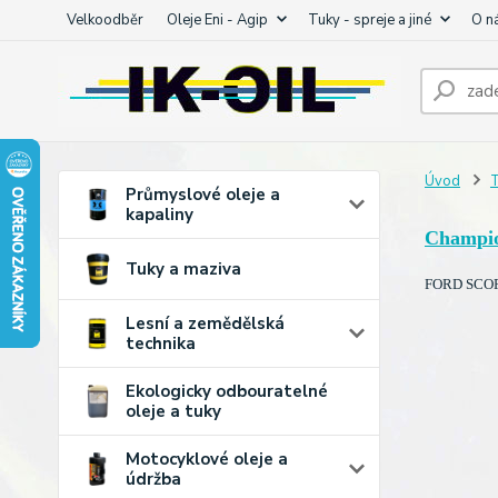
Velkoodběr
Oleje Eni - Agip
Tuky - spreje a jiné
O n
Úvod
T
Průmyslové oleje a
kapaliny
Champi
Tuky a maziva
FORD SCORP
Lesní a zemědělská
technika
Ekologicky odbouratelné
oleje a tuky
Motocyklové oleje a
údržba