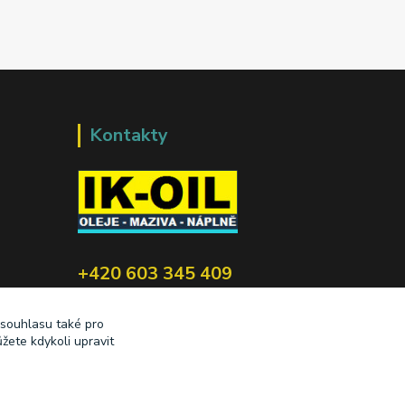
Kontakty
+420 603 345 409
prodej@ik-oil.cz
 souhlasu také pro
žete kdykoli upravit