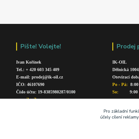
Pište! Volejte!
Prodej 
Ivan Kořínek
IK-OIL 
Tel.: + 420 603 345 409 
Dělnická 1004
E-mail: prodej@ik-oil.cz
Otevírací dob
IČO: 46107690
Po - Pá: 
 8:00
Číslo účtu: 19-8385980287/010
0
So:   
      9:00
www.ik-oil.cz
Pro základní funk
účely cílení reklam