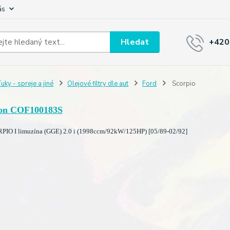
ás
Hledat
+420
uky - spreje a jiné
Olejové filtry dle aut
Ford
Scorpio
on COF100183S
IO I limuzína (GGE) 2.0 i (1998ccm/92kW/125HP) [05/89-02/92]