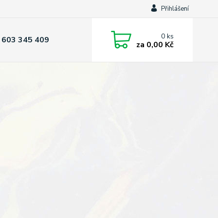
Přihlášení
0
ks
 603 345 409
za
0,00 Kč