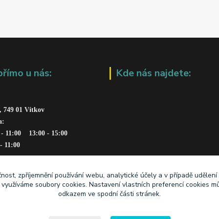
přímo u nás:
Kde nás najdete:
, 749 01 Vítkov
a: 
 - 11:00    13:00 - 15:00
 - 11:00
čnost, zpříjemnění používání webu, analytické účely a v případě udělení
y využíváme soubory cookies. Nastavení vlastních preferencí cookies mů
odkazem ve spodní části stránek.