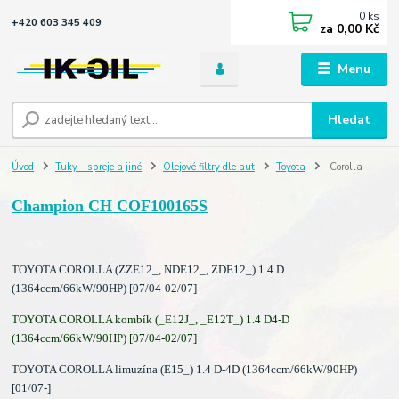
0
ks
+420 603 345 409
za
0,00 Kč
Menu
Hledat
Úvod
Tuky - spreje a jiné
Olejové filtry dle aut
Toyota
Corolla
Champion CH COF100165S
TOYOTA COROLLA (ZZE12_, NDE12_, ZDE12_) 1.4 D
(1364ccm/66kW/90HP) [07/04-02/07]
TOYOTA COROLLA kombík (_E12J_, _E12T_) 1.4 D4-D
(1364ccm/66kW/90HP) [07/04-02/07]
TOYOTA COROLLA limuzína (E15_) 1.4 D-4D (1364ccm/66kW/90HP)
[01/07-]