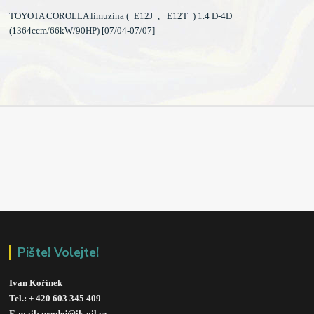
TOYOTA COROLLA limuzína (_E12J_, _E12T_) 1.4 D-4D
(1364ccm/66kW/90HP) [07/04-07/07]
Pište! Volejte!
Ivan Kořínek
Tel.: + 420 603 345 409 
E-mail: prodej@ik-oil.cz