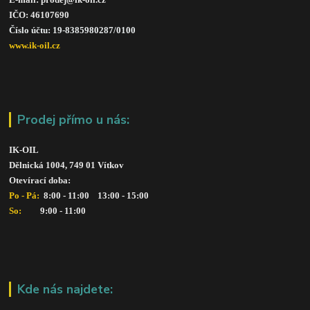
IČO: 46107690
Číslo účtu: 19-8385980287/010
0
www.ik-oil.cz
Prodej přímo u nás:
IK-OIL 
Dělnická 1004, 749 01 Vítkov
Otevírací doba: 
Po - Pá: 
 8:00 - 11:00    13:00 - 15:00
So:   
      9:00 - 11:00
Kde nás najdete: