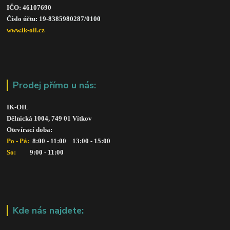
IČO: 46107690
Číslo účtu: 19-8385980287/010
0
www.ik-oil.cz
Prodej přímo u nás:
IK-OIL 
Dělnická 1004, 749 01 Vítkov
Otevírací doba: 
Po - Pá: 
 8:00 - 11:00    13:00 - 15:00
So:   
      9:00 - 11:00
Kde nás najdete: