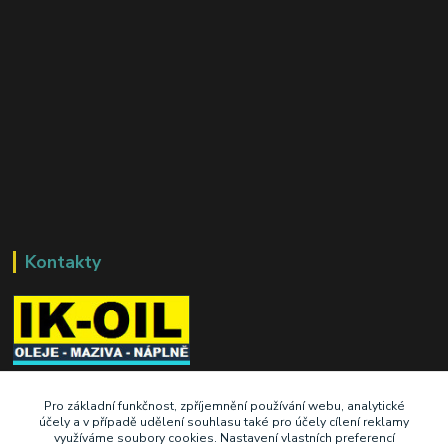
Kontakty
+420 603 345 409
Pro základní funkčnost, zpříjemnění používání webu, analytické
účely a v případě udělení souhlasu také pro účely cílení reklamy
využíváme soubory cookies. Nastavení vlastních preferencí
prodej@ik-oil.cz