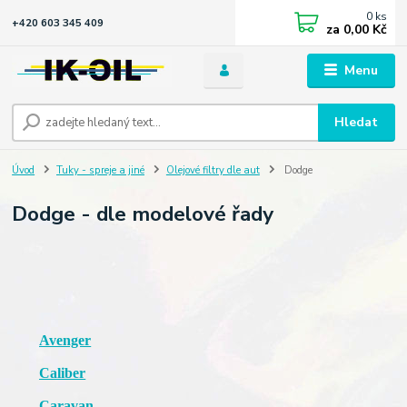
0
ks
+420 603 345 409
za
0,00 Kč
Menu
Hledat
Úvod
Tuky - spreje a jiné
Olejové filtry dle aut
Dodge
Dodge - dle modelové řady
Avenger
Caliber
Caravan