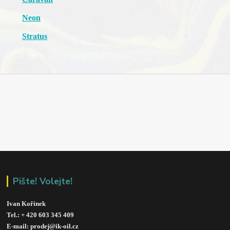
Neon
Stratus
Pište! Volejte!
Ivan Kořínek
Tel.: + 420 603 345 409 
E-mail: prodej@ik-oil.cz