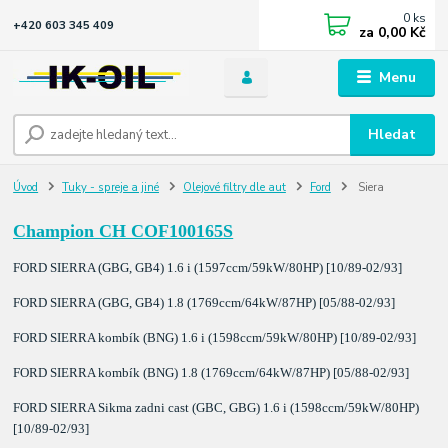
0
ks
+420 603 345 409
za
0,00 Kč
Menu
Hledat
Úvod
Tuky - spreje a jiné
Olejové filtry dle aut
Ford
Siera
Champion CH COF100165S
FORD SIERRA (GBG, GB4) 1.6 i (1597ccm/59kW/80HP) [10/89-02/93]
FORD SIERRA (GBG, GB4) 1.8 (1769ccm/64kW/87HP) [05/88-02/93]
FORD SIERRA kombík (BNG) 1.6 i (1598ccm/59kW/80HP) [10/89-02/93]
FORD SIERRA kombík (BNG) 1.8 (1769ccm/64kW/87HP) [05/88-02/93]
FORD SIERRA Sikma zadni cast (GBC, GBG) 1.6 i (1598ccm/59kW/80HP)
[10/89-02/93]