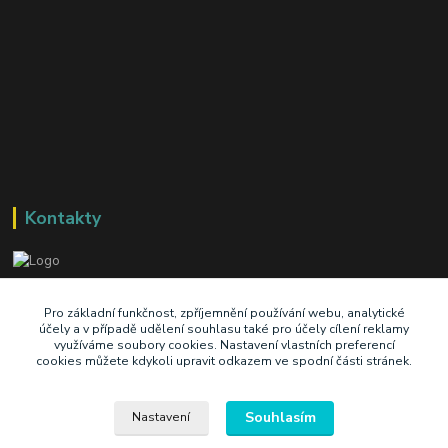
Kontakty
+420 603 345 409
Pro základní funkčnost, zpříjemnění používání webu, analytické
účely a v případě udělení souhlasu také pro účely cílení reklamy
využíváme soubory cookies. Nastavení vlastních preferencí
prodej@ik-oil.cz
cookies můžete kdykoli upravit odkazem ve spodní části stránek.
Souhlasím
Nastavení