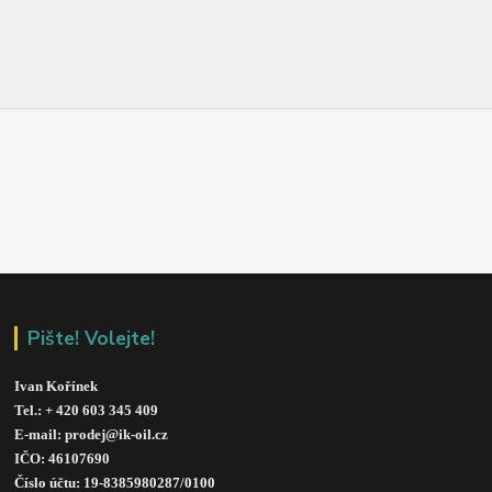
Pište! Volejte!
Ivan Kořínek
Tel.: + 420 603 345 409 
E-mail: prodej@ik-oil.cz
IČO: 46107690
Číslo účtu: 19-8385980287/010
0