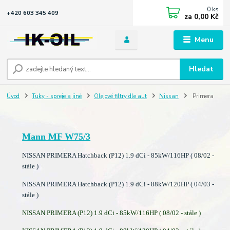
0
ks
+420 603 345 409
za
0,00 Kč
Menu
Hledat
Úvod
Tuky - spreje a jiné
Olejové filtry dle aut
Nissan
Primera
Mann MF W75/3
NISSAN PRIMERA Hatchback (P12) 1.9 dCi - 85kW/116HP ( 08/02 -
stále )
NISSAN PRIMERA Hatchback (P12) 1.9 dCi - 88kW/120HP ( 04/03 -
stále )
NISSAN PRIMERA (P12) 1.9 dCi - 85kW/116HP ( 08/02 - stále )