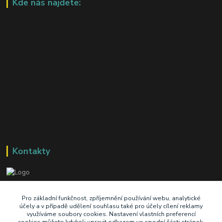
Kde nás najdete:
Kontakty
+420 603 345 409
Pro základní funkčnost, zpříjemnění používání webu, analytické
účely a v případě udělení souhlasu také pro účely cílení reklamy
využíváme soubory cookies. Nastavení vlastních preferencí
prodej@ik-oil.cz