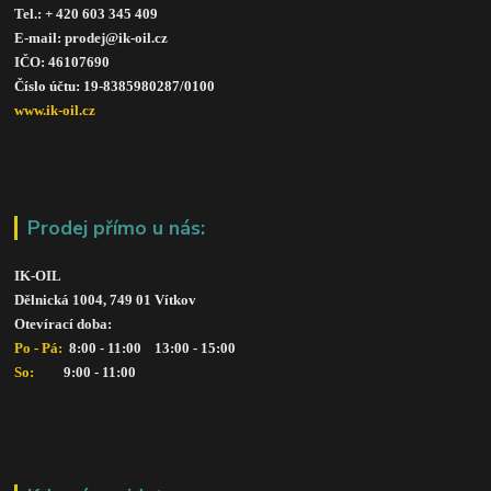
Tel.: + 420 603 345 409 
E-mail: prodej@ik-oil.cz
IČO: 46107690
Číslo účtu: 19-8385980287/010
0
www.ik-oil.cz
Prodej přímo u nás:
IK-OIL 
Dělnická 1004, 749 01 Vítkov
Otevírací doba: 
Po - Pá: 
 8:00 - 11:00    13:00 - 15:00
So:   
      9:00 - 11:00