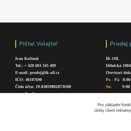
Pište! Volejte!
Prodej 
Ivan Kořínek
IK-OIL 
Tel.: + 420 603 345 409 
Dělnická 1004
E-mail: prodej@ik-oil.cz
Otevírací dob
IČO: 46107690
Po - Pá: 
 8:00
Číslo účtu: 19-8385980287/010
0
So:   
      9:00
www.ik-oil.cz
Pro základní funk
účely cílení reklam