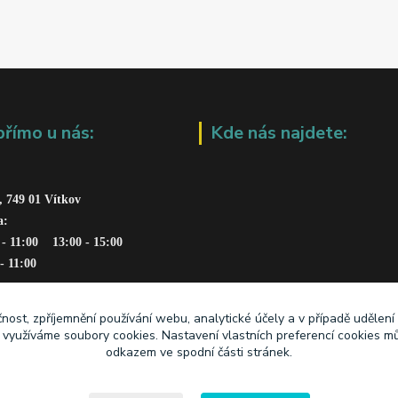
přímo u nás:
Kde nás najdete:
, 749 01 Vítkov
a: 
 - 11:00    13:00 - 15:00
 - 11:00
čnost, zpříjemnění používání webu, analytické účely a v případě udělení
y využíváme soubory cookies. Nastavení vlastních preferencí cookies mů
odkazem ve spodní části stránek.