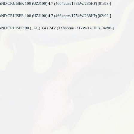
D CRUISER 100 (UZJ100) 4.7 (4664ccm/173kW/235HP) [01/98-]
D CRUISER 100 (UZJ100) 4.7 (4664ccm/175kW/238HP) [02/02-]
D CRUISER 90 (_J9_) 3.4 i 24V (3378ccm/131kW/178HP) [04/96-]