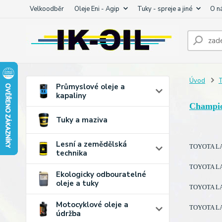
Velkoodběr
Oleje Eni - Agip
Tuky - spreje a jiné
O n
Úvod
T
Průmyslové oleje a
kapaliny
Champi
Tuky a maziva
Lesní a zemědělská
TOYOTA LAN
technika
TOYOTA LAN
Ekologicky odbouratelné
oleje a tuky
TOYOTA LAN
Motocyklové oleje a
TOYOTA LAN
údržba