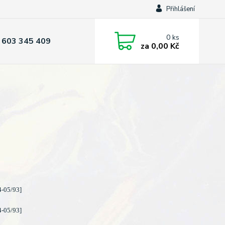
Přihlášení
0
ks
 603 345 409
za
0,00 Kč
-05/93]
-05/93]