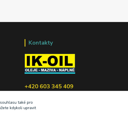
Kontakty
+420 603 345 409
prodej@ik-oil.cz
 souhlasu také pro
žete kdykoli upravit