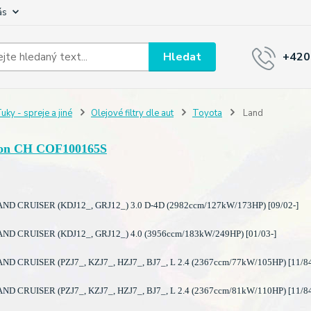
ás
Hledat
+420
uky - spreje a jiné
Olejové filtry dle aut
Toyota
Land
on CH COF100165S
D CRUISER (KDJ12_, GRJ12_) 3.0 D-4D (2982ccm/127kW/173HP) [09/02-]
D CRUISER (KDJ12_, GRJ12_) 4.0 (3956ccm/183kW/249HP) [01/03-]
D CRUISER (PZJ7_, KZJ7_, HZJ7_, BJ7_, L 2.4 (2367ccm/77kW/105HP) [11/84
D CRUISER (PZJ7_, KZJ7_, HZJ7_, BJ7_, L 2.4 (2367ccm/81kW/110HP) [11/84