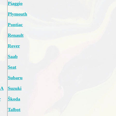
Piaggio
Plymouth
Pontiac
Renault
Rover
Saab
Seat
Subaru
SA
Suzuki
r
Škoda
Talbot