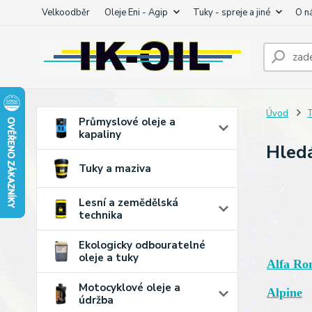
Velkoodběr
Oleje Eni - Agip
Tuky - spreje a jiné
O n
Úvod
T
Průmyslové oleje a
kapaliny
Hledá
Tuky a maziva
Lesní a zemědělská
technika
Ekologicky odbouratelné
oleje a tuky
Alfa Ro
Motocyklové oleje a
Alpine
údržba