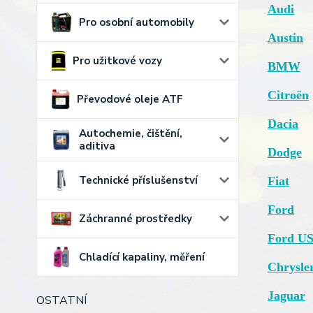
Audi
Pro osobní automobily
Austin
Pro užitkové vozy
BMW
Citroën
Převodové oleje ATF
Dacia
Autochemie, čištění,
aditiva
Dodge
Technické příslušenství
Fiat
Ford
Záchranné prostředky
Ford U
Chladící kapaliny, měření
Chrysle
Jaguar
OSTATNÍ