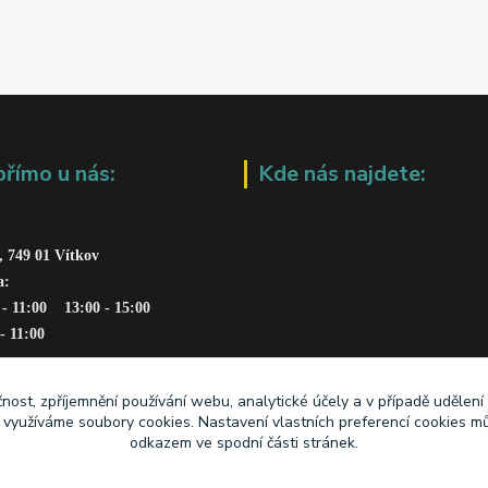
přímo u nás:
Kde nás najdete:
, 749 01 Vítkov
a: 
 - 11:00    13:00 - 15:00
 - 11:00
čnost, zpříjemnění používání webu, analytické účely a v případě udělení
y využíváme soubory cookies. Nastavení vlastních preferencí cookies mů
odkazem ve spodní části stránek.