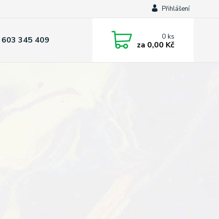
Přihlášení
0
ks
 603 345 409
za
0,00 Kč