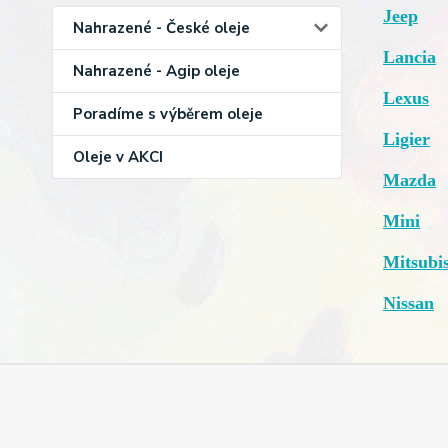
Jeep
Nahrazené - České oleje
Lancia
Nahrazené - Agip oleje
Lexus
Poradíme s výběrem oleje
Ligier
Oleje v AKCI
Mazda
Mini
Mitsubi
Nissan