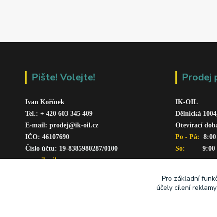
Pište! Volejte!
Prodej 
Ivan Kořínek
IK-OIL 
Tel.: + 420 603 345 409 
Dělnická 1004
E-mail: prodej@ik-oil.cz
Otevírací dob
IČO: 46107690
Po - Pá: 
 8:00
Číslo účtu: 19-8385980287/010
0
So:   
      9:00
www.ik-oil.cz
Pro základní funk
účely cílení reklam