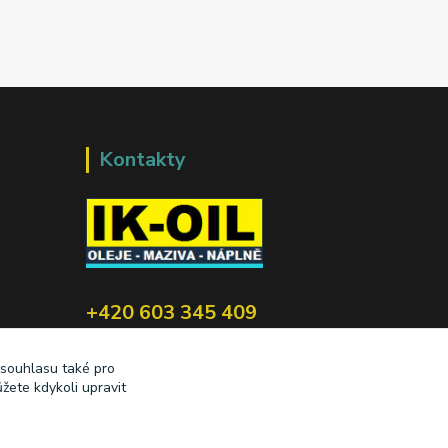
Kontakty
+420 603 345 409
prodej@ik-oil.cz
 souhlasu také pro
žete kdykoli upravit