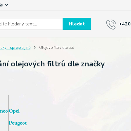
ás
Hledat
+420
uky - spreje a jiné
Olejové filtry dle aut
ní olejových filtrů dle značky
meo
Opel
Peugeot