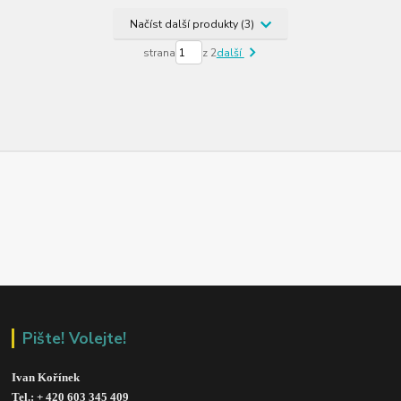
Načíst další produkty (3)
strana
z 2
další
Pište! Volejte!
Ivan Kořínek
Tel.: + 420 603 345 409 