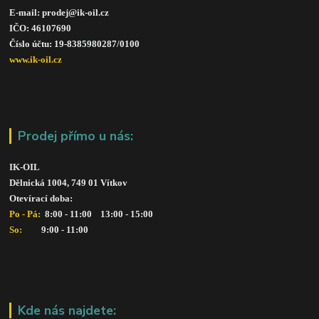
E-mail: prodej@ik-oil.cz
IČO: 46107690
Číslo účtu: 19-8385980287/010
0
www.ik-oil.cz
Prodej přímo u nás:
IK-OIL 
Dělnická 1004, 749 01 Vítkov
Otevírací doba: 
Po - Pá: 
 8:00 - 11:00    13:00 - 15:00
So:   
      9:00 - 11:00
Kde nás najdete: