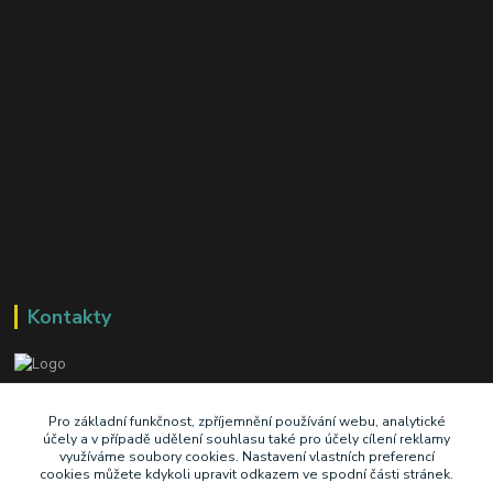
Kontakty
+420 603 345 409
Pro základní funkčnost, zpříjemnění používání webu, analytické
účely a v případě udělení souhlasu také pro účely cílení reklamy
využíváme soubory cookies. Nastavení vlastních preferencí
prodej@ik-oil.cz
cookies můžete kdykoli upravit odkazem ve spodní části stránek.