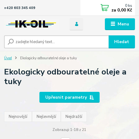
0
ks
+420 603 345 409
za
0,00 Kč
Menu
Hledat
Úvod
Ekologicky odbouratelné oleje a tuky
Ekologicky odbouratelné oleje a
tuky
Upřesnit parametry
Nejnovější
Nejlevnější
Nejdražší
Zobrazuji 1-18 z 21