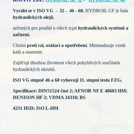
Vyrábí se v ISO VG - 32 - 46 - 68.
HYDROIL GF je řada
hydraulických olejů
,
určených pro
použití u všech typů
hydraulických systémů a
zařízení.
Chrání
proti rzi,
oxidaci a
opotřebení
. Minimalizuje vznik
kalů a usazenin.
Zajišťují dlouhou
životnost všech pohyblivých
součástek
hydraulických okruhů.
ISO VG stupně 46 a 68 vyhovují 11. stupni testu FZG.
Specifikace:
DIN51524 část 2; AFNOR NF E 48603 HM;
DENISON HF 2; VDMA 24318; BS
4231 HSD; ISO
L-HM