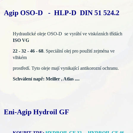
Agip OSO-D - HLP-D DIN 51 524.2
Hydraulické oleje OSO-D se vyrábí ve viskózních třídách
ISO VG
22 - 32 - 46 - 68
. Speciální olej pro použití zejména ve
vlhkém
prostředí. Tyto oleje mají vynikající antikorozní ochranu.
Schválení např: Meiller , Atlas ....
Eni-Agip Hydroil GF
KOUPIT ZDE:
HYDROIL GF 32
-
HYDROIL GF 46