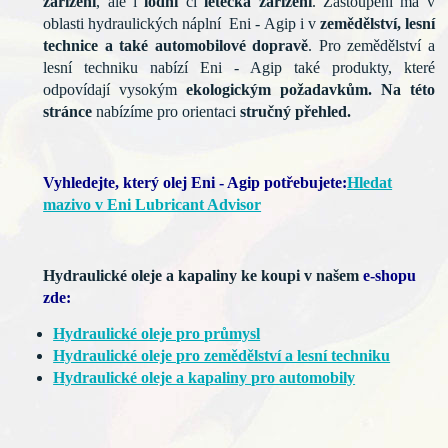
zařízení
, ale i
lodní
či
letecká zařízení
. Zastoupení má v
oblasti hydraulických náplní Eni - Agip i v
zemědělství, lesní
technice a také automobilové dopravě
. Pro zemědělství a
lesní techniku nabízí Eni - Agip také produkty, které
odpovídají vysokým
ekologickým požadavkům. Na této
stránce
nabízíme pro orientaci
stručný přehled.
Vyhledejte, který olej Eni - Agip potřebujete:
Hledat
mazivo v Eni Lubricant Advisor
Hydraulické oleje a kapaliny ke koupi v našem
e-shopu
zde:
Hydraulické oleje pro průmysl
Hydraulické oleje pro zemědělství a lesní techniku
Hydraulické oleje a kapaliny pro automobily