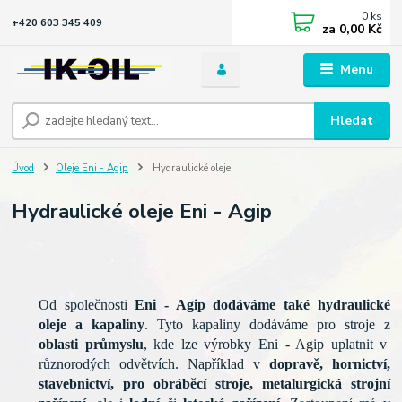
0
ks
+420 603 345 409
za
0,00 Kč
Menu
Hledat
Úvod
Oleje Eni - Agip
Hydraulické oleje
Hydraulické oleje Eni - Agip
Od společnosti
Eni - Agip dodáváme také hydraulické
oleje a kapaliny
. Tyto kapaliny dodáváme pro stroje z
oblasti průmyslu
, kde lze výrobky Eni - Agip uplatnit v
různorodých odvětvích. Například v
dopravě, hornictví,
stavebnictví, pro obráběcí stroje, metalurgická strojní