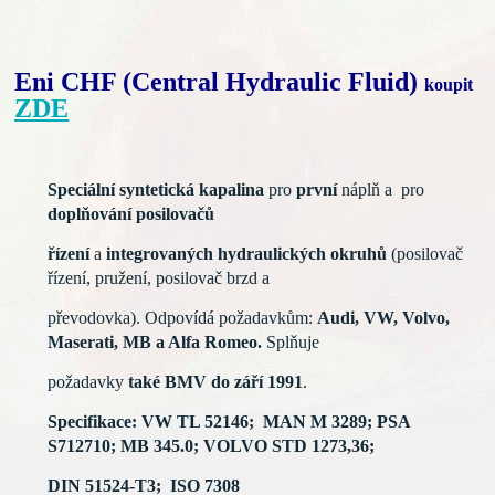
Eni CHF (Central Hydraulic Fluid)
koupit
ZDE
Speciální syntetická kapalina
pro
první
náplň a pro
doplňování posilovačů
řízení
a
integrovaných hydraulických okruhů
(posilovač
řízení, pružení, posilovač brzd a
převodovka).
Odpovídá požadavkům:
Audi, VW, Volvo,
Maserati, MB a Alfa Romeo.
Splňuje
požadavky
také BMV do září 1991
.
Specifikace:
VW TL 52146; MAN M 3289; PSA
S712710; MB 345.0; VOLVO STD 1273,36;
DIN 51524-T3; ISO 7308