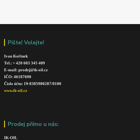
Pište! Volejte!
Ivan Kořínek
Tel.: + 420 603 345 409 
E-mail: prodej@ik-oil.cz
IČO: 46107690
Číslo účtu: 19-8385980287/010
0
www.ik-oil.cz
Prodej přímo u nás:
IK-OIL 