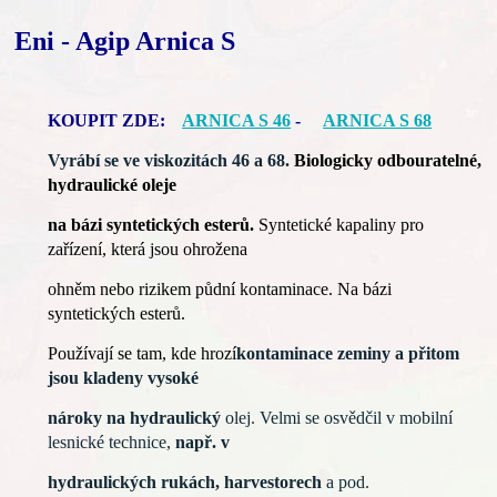
Eni - Agip Arnica S
KOUPIT ZDE:
ARNICA S 46
-
ARNICA S 68
Vyrábí se ve viskozitách 46 a 68.
Biologicky odbouratelné,
h
ydraulické oleje
na bázi syntetických
esterů.
Syntetické kapaliny pro
zařízení,
která jsou ohrožena
ohněm nebo rizikem
půdní kontaminace. Na
bázi
syntetických esterů.
Používají se tam, kde hrozí
kontaminace zeminy
a přitom
jsou kladeny vysoké
nároky na
hydraulický
olej.
Velmi se osvědčil v mobilní
lesnické technice,
např. v
hydraulických rukách,
harvestorech
a pod.