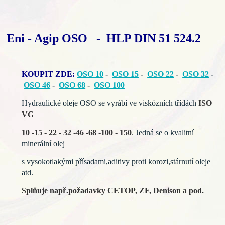
Eni - Agip OSO - HLP DIN 51 524.2
KOUPIT ZDE:
OSO 10
-
OSO 15
-
OSO 22
-
OSO 32
-
OSO 46
-
OSO 68
-
OSO 100
Hydraulické oleje OSO se vyrábí ve viskózních třídách
ISO
VG
10 -15 - 22 - 32 -46 -68 -100 - 150
.
Jedná se o kvalitní
minerální olej
s vysokotlakými přísadami,aditivy proti korozi,stárnutí oleje
atd.
Splňuje např.požadavky CETOP, ZF, Denison a pod.