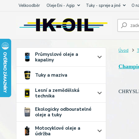
Velkoodběr
Oleje Eni - Agip
Tuky - spreje a jiné
O n
Úvod
T
Průmyslové oleje a
kapaliny
Champi
Tuky a maziva
Lesní a zemědělská
CHRYSLER
technika
Ekologicky odbouratelné
oleje a tuky
Motocyklové oleje a
údržba