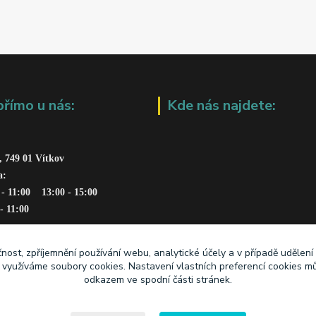
přímo u nás:
Kde nás najdete:
, 749 01 Vítkov
a: 
 - 11:00    13:00 - 15:00
 - 11:00
čnost, zpříjemnění používání webu, analytické účely a v případě udělení
y využíváme soubory cookies. Nastavení vlastních preferencí cookies mů
odkazem ve spodní části stránek.