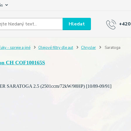
ás
Hledat
+420
uky - spreje a jiné
Olejové filtry dle aut
Chrysler
Saratoga
on CH COF100165S
 SARATOGA 2.5 (2501ccm/72kW/98HP) [10/89-09/91]