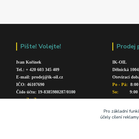
Pište! Volejte!
Prodej 
Ivan Kořínek
IK-OIL 
Tel.: + 420 603 345 409 
Dělnická 1004
E-mail: prodej@ik-oil.cz
Otevírací dob
IČO: 46107690
Po - Pá: 
 8:00
Číslo účtu: 19-8385980287/010
0
So:   
      9:00
www.ik-oil.cz
Pro základní funk
účely cílení reklam