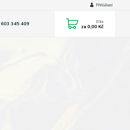
Přihlášení
0
ks
 603 345 409
za
0,00 Kč