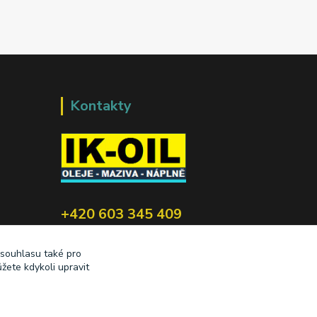
Kontakty
+420 603 345 409
prodej@ik-oil.cz
 souhlasu také pro
žete kdykoli upravit