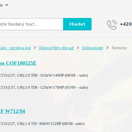
ás
Hledat
+420
uky - spreje a jiné
Olejové filtry dle aut
Volkswagen
Scirocco
on COF100525E
O (137, 138) 2.0 TDI - 103kW/140HP (08/08 – stále)
O (137, 138) 2.0 TDI - 125kW/170HP (05/09 – stále)
F W712/94
 (137, 138) 1.4 TSI - 90kW/122HP (08/08 - stále)