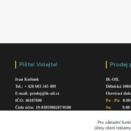
Pište! Volejte!
Prodej 
Ivan Kořínek
IK-OIL 
Tel.: + 420 603 345 409 
Dělnická 1004
E-mail: prodej@ik-oil.cz
Otevírací dob
IČO: 46107690
Po - Pá: 
 8:00
Číslo účtu: 19-8385980287/010
0
So:   
      9:00
www.ik-oil.cz
Pro základní funk
účely cílení reklam