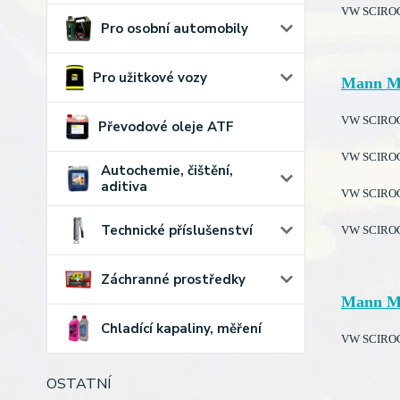
VW SCIROCCO
Pro osobní automobily
Pro užitkové vozy
Mann M
VW SCIROCC
Převodové oleje ATF
VW SCIROCC
Autochemie, čištění,
aditiva
VW SCIROCC
Technické příslušenství
VW SCIROCC
Záchranné prostředky
Mann M
Chladící kapaliny, měření
VW SCIROCCO
OSTATNÍ