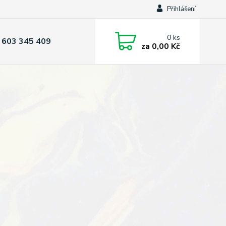
Přihlášení
0
ks
 603 345 409
za
0,00 Kč