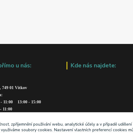
přímo u nás:
Kde nás najdete:
, 749 01 Vítkov
a: 
 - 11:00    13:00 - 15:00
 - 11:00
čnost, zpříjemnění používání webu, analytické účely a v případě udělení
y využíváme soubory cookies. Nastavení vlastních preferencí cookies mů