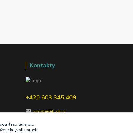
Kontakty
+420 603 345 409
prodej@ik-oil.cz
 souhlasu také pro
žete kdykoli upravit