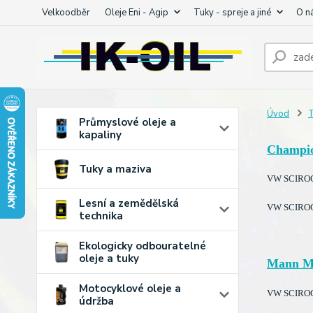
Velkoodběr
Oleje Eni - Agip
Tuky - spreje a jiné
O n
Úvod
T
Průmyslové oleje a
kapaliny
Champi
Tuky a maziva
VW SCIROCC
Lesní a zemědělská
VW SCIROCC
technika
Ekologicky odbouratelné
oleje a tuky
Mann M
Motocyklové oleje a
VW SCIROCCO
údržba