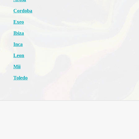
Cordoba
Exeo
Ibiza
Inca
Leon
Mii
Toledo