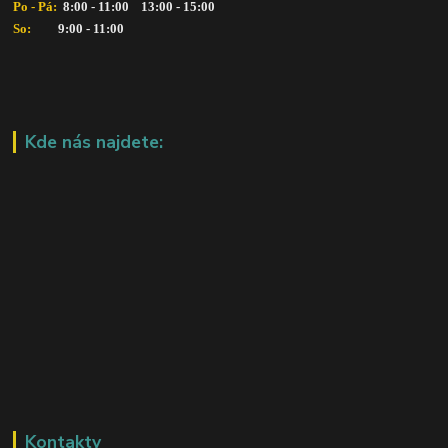
Po - Pá: 
 8:00 - 11:00    13:00 - 15:00
So:   
      9:00 - 11:00
Kde nás najdete:
Kontakty