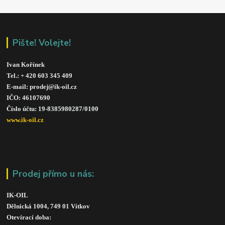
Pište! Volejte!
Ivan Kořínek
Tel.: + 420 603 345 409 
E-mail: prodej@ik-oil.cz
IČO: 46107690
Číslo účtu: 19-8385980287/010
0
www.ik-oil.cz
Prodej přímo u nás:
IK-OIL 
Dělnická 1004, 749 01 Vítkov
Otevírací doba: 