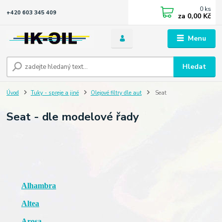
0
ks
+420 603 345 409
za
0,00 Kč
Menu
Hledat
Úvod
Tuky - spreje a jiné
Olejové filtry dle aut
Seat
Seat - dle modelové řady
Alhambra
Altea
Arosa