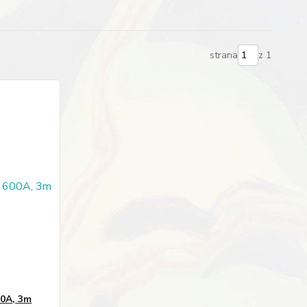
strana
z 1
00A, 3m