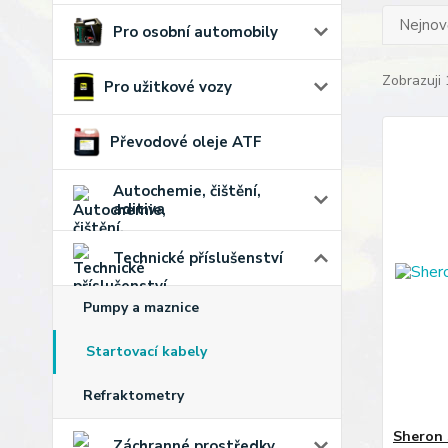
Nejnově
Pro osobní automobily
Zobrazuji 
Pro užitkové vozy
Převodové oleje ATF
Autochemie, čištění,
aditiva
Technické příslušenství
Pumpy a maznice
Startovací kabely
Refraktometry
Sheron 
Záchranné prostředky