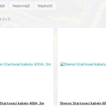
jší
Nejlevnější
Nejdražší
1-2 z 2
Startovací kabely 400A, 3m
Sheron Startovací kabely 6