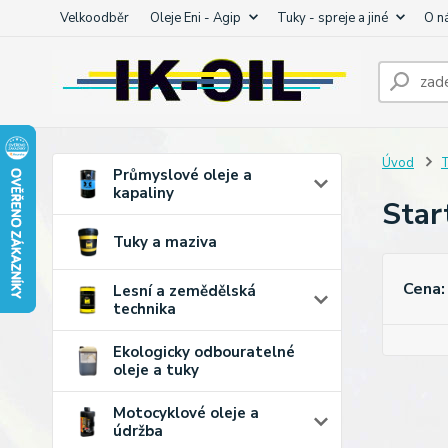
Velkoodběr
Oleje Eni - Agip
Tuky - spreje a jiné
O n
Úvod
T
Průmyslové oleje a
kapaliny
Star
Tuky a maziva
Cena:
Lesní a zemědělská
technika
Ekologicky odbouratelné
oleje a tuky
Motocyklové oleje a
údržba