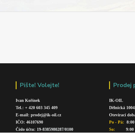
Pište! Volejte!
Prodej 
Ivan Kořínek
IK-OIL 
Tel.: + 420 603 345 409 
Dělnická 1004
E-mail: prodej@ik-oil.cz
Otevírací dob
IČO: 46107690
Po - Pá: 
 8:00
Číslo účtu: 19-8385980287/010
0
So:   
      9:00