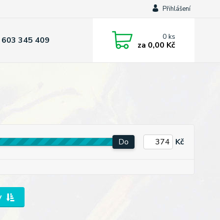
Přihlášení
0
ks
 603 345 409
za
0,00 Kč
Do
Kč
y