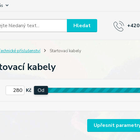
ás
Hledat
+420
echnické příslušenství
Startovací kabely
tovací kabely
Kč
Od
Upřesnit parametr