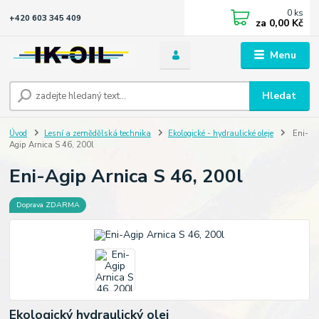
0
ks
+420 603 345 409
za
0,00 Kč
Menu
Hledat
Úvod
Lesní a zemědělská technika
Ekologické - hydraulické oleje
Eni-
Agip Arnica S 46, 200l
Eni-Agip Arnica S 46, 200l
Doprava ZDARMA
Ekologický hydraulický olej