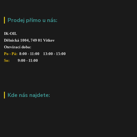
Prodej přímo u nás:
IK-OIL 
Dělnická 1004, 749 01 Vítkov
Otevírací doba: 
Po - Pá: 
 8:00 - 11:00    13:00 - 15:00
So:   
      9:00 - 11:00
Kde nás najdete: