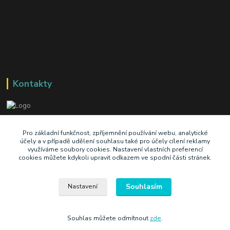
Kontakty
+420 603 345 409
Pro základní funkčnost, zpříjemnění používání webu, analytické
účely a v případě udělení souhlasu také pro účely cílení reklamy
využíváme soubory cookies. Nastavení vlastních preferencí
prodej@ik-oil.cz
cookies můžete kdykoli upravit odkazem ve spodní části stránek.
Souhlasím
Nastavení
Souhlas můžete odmítnout
zde
.
Vytvořeno na
Eshop-rychle.cz