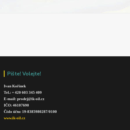
Pište! Volejte!
Ivan Kořínek
Tel.: + 420 603 345 409 
E-mail: prodej@ik-oil.cz
IČO: 46107690
Číslo účtu: 19-8385980287/010
0
www.ik-oil.cz