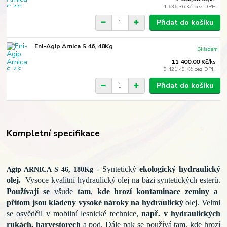
1 636,36 Kč
bez DPH
Přidat do košíku
Eni-Agip Arnica S 46, 48Kg
Skladem
11 400,00 Kč
/
ks
9 421,49 Kč
bez DPH
Přidat do košíku
Kompletní specifikace
Syntetický
ekologický hydraulický
Agip ARNICA S 46, 180Kg -
olej.
Vysoce kvalitní hydraulický olej na bázi syntetických
esterů.
Používají se
všude
tam
,
kde hrozí
kontaminace
zeminy a
přitom jsou kladeny vysoké nároky na hydraulický
olej. Velmi
se
osvědčil
v
mobilní lesnické technice,
např. v
hydraulických
rukách, harvestorech
a pod.
Dále pak se používá tam, kde hrozí