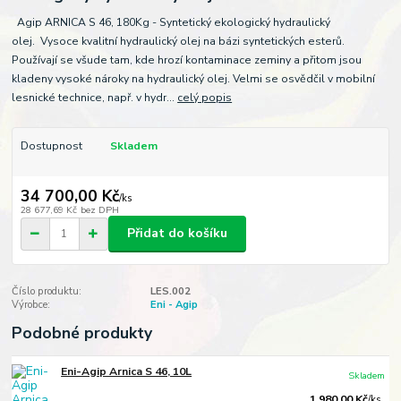
Agip ARNICA S 46, 180Kg - Syntetický ekologický hydraulický
olej. Vysoce kvalitní hydraulický olej na bázi syntetických esterů.
Používají se všude tam, kde hrozí kontaminace zeminy a přitom jsou
kladeny vysoké nároky na hydraulický olej. Velmi se osvědčil v mobilní
lesnické technice, např. v hydr...
celý popis
Dostupnost
Skladem
34 700,00 Kč
/
ks
28 677,69 Kč
bez DPH
Přidat do košíku
Číslo produktu:
LES.002
Výrobce:
Eni - Agip
Podobné produkty
Eni-Agip Arnica S 46, 10L
Skladem
1 980,00 Kč
/
ks