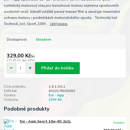
syntetický motorový olej pro benzínové motory zejména sportovních
osobních vozů. Vytváří zvláště pevný mazací film a zaručuje maximální
ochranu motoru i podmínkách motoristického sportu. Technický list:
Technick_list_Sport_10W-...
celý popis
Dostupnost
Skladem
329,00 Kč
/
ks
271,90 Kč
bez DPH
Přidat do košíku
Číslo produktu:
1.6.1.OA.1
EAN kód:
8423178020083
Výrobce:
Eni - Agip
Viskozita:
10W-60
Podobné produkty
Eni - Agip Sport 10w-60, 2x1L
Skladem