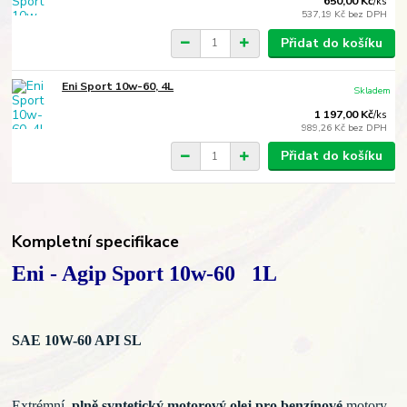
650,00 Kč
/
ks
537,19 Kč
bez DPH
Přidat do košíku
Eni Sport 10w-60, 4L
Skladem
1 197,00 Kč
/
ks
989,26 Kč
bez DPH
Přidat do košíku
Kompletní specifikace
Eni - Agip Sport 10w-60 1L
SAE 10W-60
API SL
Extrémní
plně syntetický motorový olej pro benzínové
motory