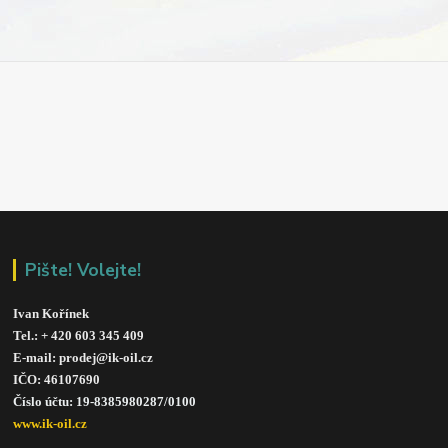
Pište! Volejte!
Ivan Kořínek
Tel.: + 420 603 345 409 
E-mail: prodej@ik-oil.cz
IČO: 46107690
Číslo účtu: 19-8385980287/010
0
www.ik-oil.cz