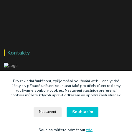
Kontakty
+420 603 345 409
Pro základní funkčnost, zpříjemnění používání webu, analytické
účely a v případě udělení souhlasu také pro účely cílení reklamy
využíváme soubory cookies. Nastavení vlastních preferencí
prodej@ik-oil.cz
cookies můžete kdykoli upravit odkazem ve spodní části stránek.
Souhlasím
Nastavení
Souhlas můžete odmítnout
zde
.