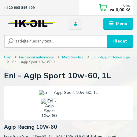
0
ks
+420 603 345 409
za
0,00 Kč
Menu
Hledat
Úvod
Pro osobní automobily
Motorové oleje
Eni - Agip motorové oleje
Eni - Agip Sport 10w-60, 1L
Eni - Agip Sport 10w-60, 1L
Agip Racing 10W-60
Eni - Agip Sport 10w-60 1L SAE 10W-60 API SL Extrémní plně