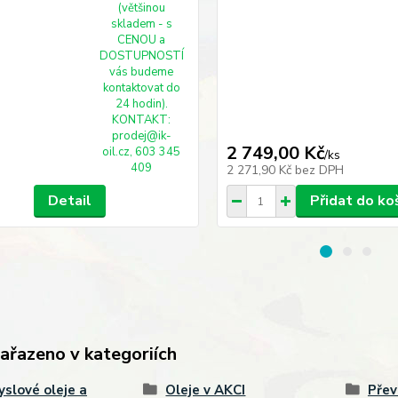
(většinou
skladem - s
CENOU a
DOSTUPNOSTÍ
vás budeme
kontaktovat do
24 hodin).
KONTAKT:
prodej@ik-
2 749,00 Kč
oil.cz, 603 345
/
ks
409
2 271,90 Kč
bez DPH
Detail
Přidat do ko
zařazeno v kategoriích
slové oleje a
Oleje v AKCI
Přev