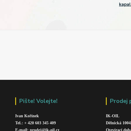
kapal
Pište! Volejte!
Prodej 
Ivan Kořínek
IK-OIL 
Tel.: + 420 603 345 409 
Dělnická 1004
E-mail: prodej@ik-oil.cz
Otevírací dob