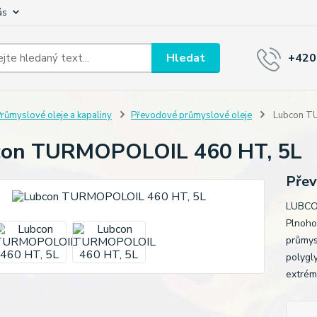
ás
Hledat
+420
růmyslové oleje a kapaliny
Převodové průmyslové oleje
Lubcon T
con TURMOPOLOIL 460 HT, 5L
Přev
LUBCO
Plnoho
průmys
polygl
extrém