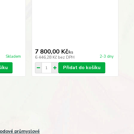
7 800,00 Kč
2 
/
ks
Skladem
2-3 dny
6 446,28 Kč
bez DPH
1 9
šíku
Přidat do košíku
odové průmyslové