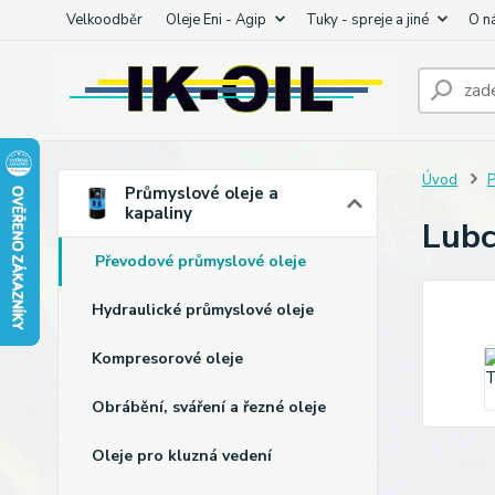
Velkoodběr
Oleje Eni - Agip
Tuky - spreje a jiné
O n
Úvod
P
Průmyslové oleje a
kapaliny
Lub
Převodové průmyslové oleje
Hydraulické průmyslové oleje
Kompresorové oleje
Obrábění, sváření a řezné oleje
Oleje pro kluzná vedení