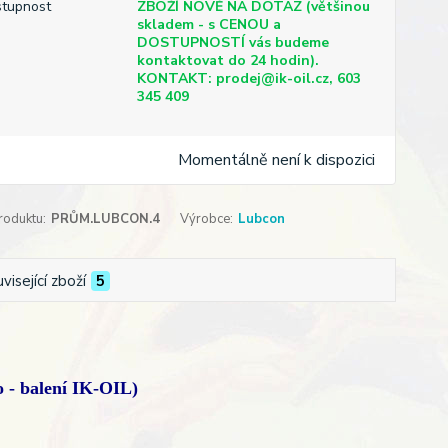
tupnost
ZBOŽÍ NOVĚ NA DOTAZ (většinou
skladem - s CENOU a
DOSTUPNOSTÍ vás budeme
kontaktovat do 24 hodin).
KONTAKT: prodej@ik-oil.cz, 603
345 409
Momentálně není k dispozici
roduktu:
PRŮM.LUBCON.4
Výrobce:
Lubcon
visející zboží
5
o - balení IK-OIL)