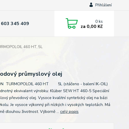
Přihlášení
0
ks
 603 345 409
za
0,00 Kč
URMOPOLOIL 460 HT, 5L
odový průmyslový olej
N TURMOPOLOIL 460 HT 5L (stáčeno - balení IK-OIL)
dnotný ekvivalent výrobku: Klüber SEW HT 460-5 Speciální
lový převodový olej. Vysoce kvalitní syntetický olej na bázi
ykolu. Je vysoce výkonný při nízkých i vysokých teplotách. Má
ně dlouhou životnost. Výborně ...
celý popis