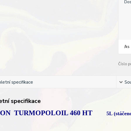
Dos
/
ks
Číslo p
etní specifikace
Sou
tní specifikace
CON TURMOPOLOIL 460 HT
5L (stáčen