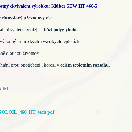
otný ekvivalent výrobku: Klüber SEW HT 460-5
průmyslový převodový
olej.
litní syntetický olej na
bázi polyglykolu.
 výkonný při
nízkých i vysokých
teplotách.
ně dlouhou životnost.
rání proti opotřebení i korozi v
celém teplotním rozsahu
.
 list
:
LOIL_460_HT_tech.pdf