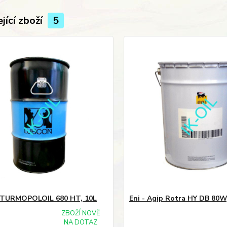
jící zboží
5
 TURMOPOLOIL 680 HT, 10L
Eni - Agip Rotra HY DB 80W
ZBOŽÍ NOVĚ
NA DOTAZ