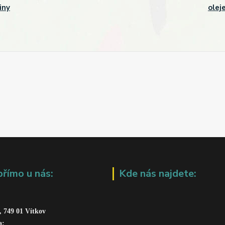
iny
olej
přímo u nás:
Kde nás najdete:
, 749 01 Vítkov
a: 