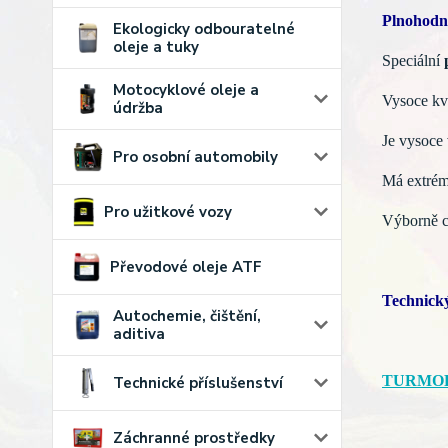
Plnohodn
Ekologicky odbouratelné
oleje a tuky
Speciální
Motocyklové oleje a
Vysoce kva
údržba
Je vysoce
Pro osobní automobily
Má extrém
Pro užitkové vozy
Výborně ch
Převodové oleje ATF
Technický
Autochemie, čištění,
aditiva
TURMOPO
Technické příslušenství
Záchranné prostředky