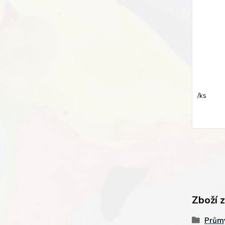
/
ks
Zboží 
Průmy