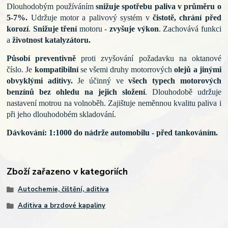
Dlouhodobým používáním
snižuje spotřebu paliva v průměru o
5-7%.
Udržuje motor a palivový
systém v
čistotě, chrání před
korozí
.
Snižuje tření
motoru -
zvyšuje výkon
. Zachovává funkci
a
životnost katalyzátoru.
Působí preventivně
proti zvyšování požadavku na oktanové
číslo.
Je
kompatibilní
se všemi druhy
motorrových
olejů a jinými
obvyklými aditivy.
Je účinný ve
všech typech motorových
benzínů
bez ohledu na jejich složení
.
Dlouhodobě udržuje
nastavení motrou na volnoběh.
Zajištuje
neměnnou kvalitu paliva i
při jeho dlouhodobém skladování.
Dávkování: 1:1000 do nádrže automobilu - před tankováním.
Zboží zařazeno v kategoriích
Autochemie, čištění, aditiva
Aditiva a brzdové kapaliny