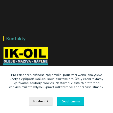
Kontakty
+420 603 345 409
Pro základní funkčnost, zpříjemnění používání webu, analytické
účely a v případě udělení souhlasu také pro účely cílení reklamy
využíváme soubory cookies. Nastavení vlastních preferencí
prodej@ik-oil.cz
cookies můžete kdykoli upravit odkazem ve spodní části stránek.
Souhlasím
Nastavení