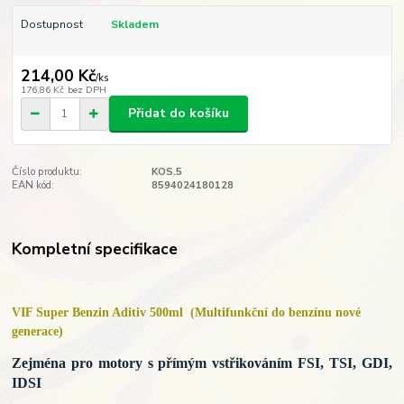
Dostupnost
Skladem
214,00 Kč
/
ks
176,86 Kč
bez DPH
Přidat do košíku
Číslo produktu:
KOS.5
EAN kód:
8594024180128
Kompletní specifikace
VIF Super Benzin Aditiv 500ml
(Multifunkční do benzínu nové
generace)
Zejména pro motory s přímým vstřikováním FSI, TSI, GDI,
IDSI