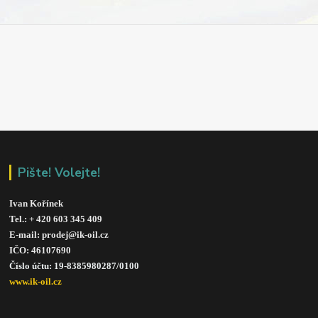
Pište! Volejte!
Ivan Kořínek
Tel.: + 420 603 345 409 
E-mail: prodej@ik-oil.cz
IČO: 46107690
Číslo účtu: 19-8385980287/010
0
www.ik-oil.cz