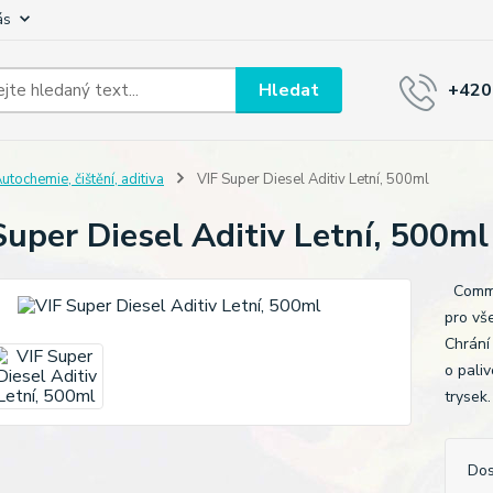
ás
Hledat
+420
utochemie, čištění, aditiva
VIF Super Diesel Aditiv Letní, 500ml
Super Diesel Aditiv Letní, 500ml
Common
pro vš
Chrání 
o paliv
trysek.
Dos