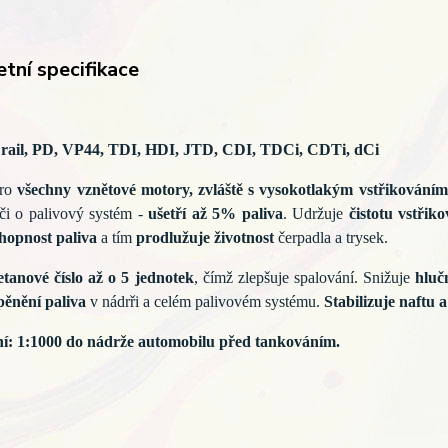
tní specifikace
ail, PD, VP44, TDI, HDI, JTD, CDI, TDCi, CDTi, dCi
pro
všechny vznětové motory, zvláště s vysokotlakým vstřikování
éči o palivový systém -
ušetří až 5% paliva
.
Udržuje
čistotu vstřik
hopnost paliva
a tím
prodlužuje životnost
čerpadla a trysek.
tanové číslo až o 5 jednotek
, čímž zlepšuje spalování.
Snižuje
hluč
pěnění paliva
v nádrři a celém palivovém
systému.
Stabilizuje naftu a
í: 1:1000 do nádrže automobilu před tankováním.