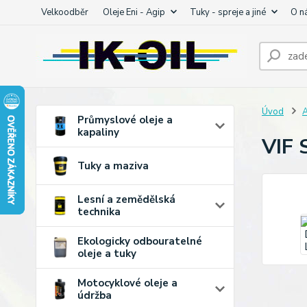
Velkoodběr
Oleje Eni - Agip
Tuky - spreje a jiné
O n
Úvod
A
Průmyslové oleje a
kapaliny
VIF 
Tuky a maziva
Lesní a zemědělská
technika
Ekologicky odbouratelné
oleje a tuky
Motocyklové oleje a
údržba