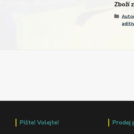
Zboží 
Autoc
aditi
Pište! Volejte!
Prodej 