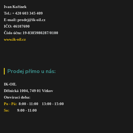
Ivan Kořínek
Tel.: + 420 603 345 409 
E-mail: prodej@ik-oil.cz
IČO: 46107690
Číslo účtu: 19-8385980287/010
0
www.ik-oil.cz
Prodej přímo u nás:
IK-OIL 
Dělnická 1004, 749 01 Vítkov
Otevírací doba: 
Po - Pá: 
 8:00 - 11:00    13:00 - 15:00
So:   
      9:00 - 11:00