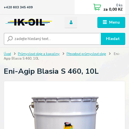
0
ks
+420 603 345 409
za
0,00 Kč
Menu
Hledat
Úvod
Průmyslové oleje a kapaliny
Převodové průmyslové oleje
Eni-
Agip Blasia S 460, 10L
Eni-Agip Blasia S 460, 10L