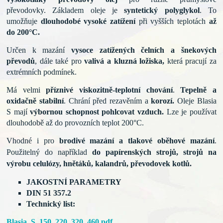
převodovky.
Základem oleje je
syntetický polyglykol
.
To
umožňuje
dlouhodobé
vysoké zatížení
při vyšších
teplotách
až
do 200°C.
Určen k mazání
vysoce zatížených čelních a šnekových
převodů
, dále také pro
valivá a kluzná ložiska,
která pracují za
extrémních podmínek.
Má velmi
příznivé viskozitně-teplotní chování
.
Tepelně a
oxidačně stabilní
. Chrání před rezavěním a
korozí.
Oleje Blasia
S mají
výbornou schopnost pohlcovat vzduch.
Lze je používat
dlouhodobě až do provozních teplot 200°C.
Vhodné i pro
brodivé mazání a tlakové oběhové mazání
.
Použitelný do například
do papírenských strojů, strojů na
výrobu celulózy, hnětáků, kalandrů, převodovek kotlů.
JAKOSTNÍ PARAMETRY
DIN 51 357.2
Technický list:
Blasia_S_150_220_320_460.pdf