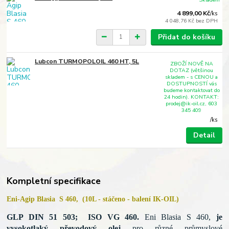
4 899,00 Kč
/
ks
4 048,76 Kč
bez DPH
Přidat do košíku
Lubcon TURMOPOLOIL 460 HT, 5L
ZBOŽÍ NOVĚ NA
DOTAZ (většinou
skladem - s CENOU a
DOSTUPNOSTÍ vás
budeme kontaktovat do
24 hodin). KONTAKT:
prodej@ik-oil.cz, 603
345 409
/
ks
Detail
Kompletní specifikace
Eni-Agip Blasia S 460, (10L - stáčeno - balení IK-OIL)
GLP
DIN 51 503; ISO VG 460.
Eni Blasia S 460,
je
v
ysokotlaký převodový olej
pro
různé průmyslové